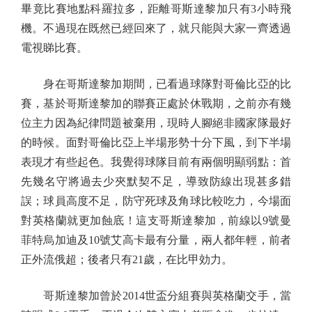
畢竟比賽地點科羅拉多，距離哥斯達黎加只有3小時飛
機。不過現在既然已經回來了，就只能與大家一齊透過
電視睇比賽。
身在哥斯達黎加期間，已看過球隊對哥倫比亞的比
賽，基於哥斯達黎加的聯賽正處於休戰期，之前亦有幾
位主力因為紀律問題被棄用，現時人腳絕非國家隊最好
的時候。面對哥倫比亞上半場形勢十分下風，到下半場
表現才有些起色。我覺得球隊目前有兩個明顯弱點：首
先幾名守將過去少夾默契不足，導致防線出現甚多錯
誤；球員高度不足，防守死球及角球比較吃力，今場面
對英格蘭就更加蝕底！這支哥斯達黎加，前線以9號曼
菲特烏加迪及10號艾高卡最有分量，兩人都年輕，前者
正外流俄超；後者只有21歲，在比甲効力。
哥斯達黎加曾於2014世盃分組賽與英格蘭交手，當