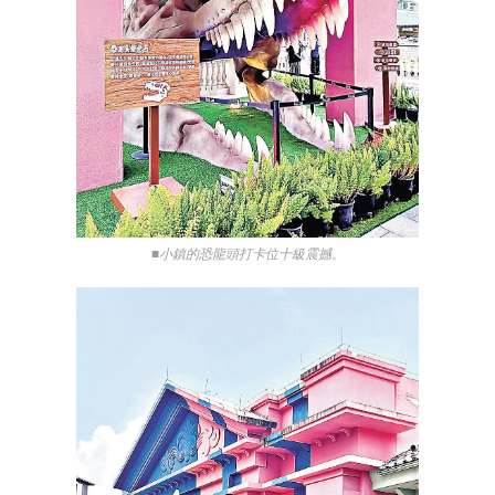
■小鎮的恐龍頭打卡位十級震撼。