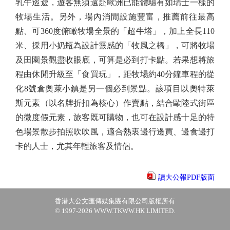
乳牛巡遊，遊客無須遠赴歐洲已能體驗有如瑞士一樣的
牧場生活。另外，場內消閒設施豐富，推薦前往最高
點、可360度俯瞰牧場全景的「超牛塔」，加上全長110
米、採用小奶瓶為設計靈感的「牧風之橋」，可將牧場
及田園景觀盡收眼底，可算是必到打卡點。若果想將旅
程由休閒升級至「食買玩」，距牧場約40分鐘車程的從
化8號倉奧萊小鎮是另一個必到景點。該項目以奧特萊
斯元素（以名牌折扣為核心）作賣點，結合歐陸式街區
的微度假元素，旅客既可購物，也可在設計感十足的特
色場景散步拍照吹吹風，適合熱衷邊行邊買、邊食邊打
卡的人士，尤其年輕旅客及情侶。
讀大公報PDF版面
香港大公文匯傳媒集團有限公司版權所有
© 1997-2026 WWW.TKWW.HK LIMITED.