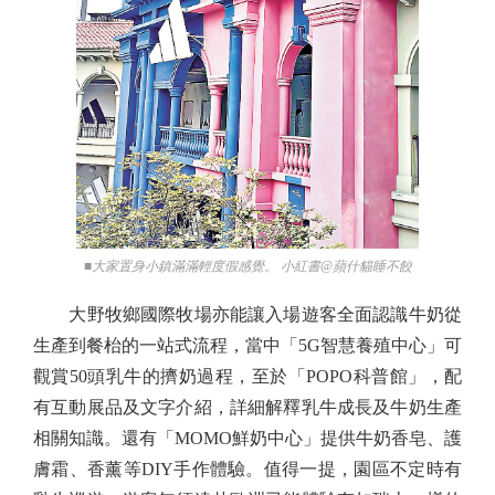
■大家置身小鎮滿滿輕度假感覺。 小紅書@蘋什貓睡不餃
大野牧鄉國際牧場亦能讓入場遊客全面認識牛奶從
生產到餐枱的一站式流程，當中「5G智慧養殖中心」可
觀賞50頭乳牛的擠奶過程，至於「POPO科普館」，配
有互動展品及文字介紹，詳細解釋乳牛成長及牛奶生產
相關知識。還有「MOMO鮮奶中心」提供牛奶香皂、護
膚霜、香薰等DIY手作體驗。值得一提，園區不定時有