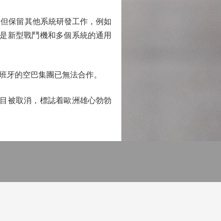
但保留其他系統研發工作，例如
S是新型戰鬥機和多個系統的通用
班牙的空巴集團已無法合作。
目被取消，標誌着歐洲雄心勃勃