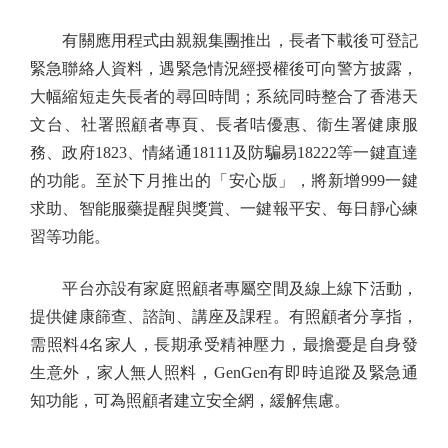
有關應用程式由親親集團推出，長者下載後可登記
緊急聯絡人資料，遇緊急情況經授權後可向警方披露，
大幅縮短走失長者的尋回時間；系統同時整合了香港天
文台、社署照顧者專頁、長者咭優惠、衞生署健康服
務、政府1823、情緒通18111及防騙易18222等一鍵直達
的功能。至於下月推出的「安心版」，將新增999一鍵
求助、智能服藥提醒與獎賞、一鍵報平安、每日靜心練
習等功能。
平台亦設有家庭照顧者專屬空間及線上線下活動，
提供健康篩查、諮詢、講座及課程。有照顧者分享指，
需照料4名家人，長期承受精神壓力，最擔憂是自身發
生意外，家人無人照料，GenGen有即時追蹤及緊急通
知功能，可為照顧者建立安全網，緩解焦慮。