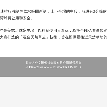
推行強制性飲水時間新制，上下半場的中段，各設有3分鐘飲
保障球員健康和安全。
美式足球隊主場，以往多使用人造草，為符合FIFA賽事規
大賽打造的「混合天然草皮」技術，旨在提供最接近天然草地
香港大公文匯傳媒集團有限公司版權所有
© 1997-2026 WWW.TKWW.HK LIMITED.