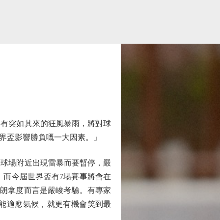
有突如其來的狂風暴雨，將對球
界盃影響勝負嘅一大因素。」
球場附近出現雷暴而要暫停，嚴
，而今屆世界盃有7場賽事將會在
C朗拿度而言是嚴峻考驗。有專家
先能適應氣候，就更有機會笑到最