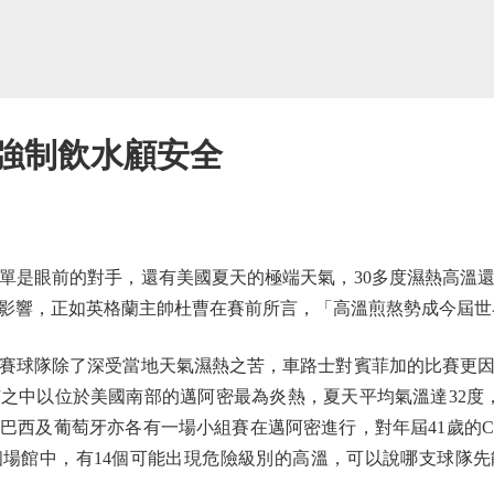
 強制飲水顧安全
是眼前的對手，還有美國夏天的極端天氣，30多度濕熱高溫還
影響，正如英格蘭主帥杜曹在賽前所言，「高溫煎熬勢成今屆世
球隊除了深受當地天氣濕熱之苦，車路士對賓菲加的比賽更因
之中以位於美國南部的邁阿密最為炎熱，夏天平均氣溫達32度
巴西及葡萄牙亦各有一場小組賽在邁阿密進行，對年屆41歲的
個場館中，有14個可能出現危險級別的高溫，可以說哪支球隊