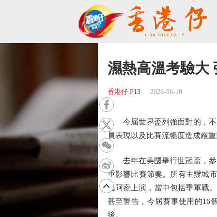
濕熱高溫考驗大
香港仔 P13
2026-06-10
今屆世界盃列強面對的，不單
員表現以及比賽流暢度造成嚴重
去年在美國舉行世冠盃，參賽
重影響比賽節奏。所有主辦城市
邁阿密上演，當中包括季軍戰。
甚至警告，今屆賽事使用的16
後。