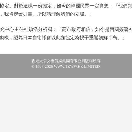
協定。對於這樣一份協定，如今的韓國民眾一定會想：『他們
，我肯定會捱轟。所以請理解我們的立場。」
中心主任杜鎮浩分析稱：「高市政府相信，如今是兩國簽署AC
動機，認為日本自衛隊會以此類協定為幌子重返朝鮮半島。」
香港大公文匯傳媒集團有限公司版權所有
© 1997-2026 WWW.TKWW.HK LIMITED.