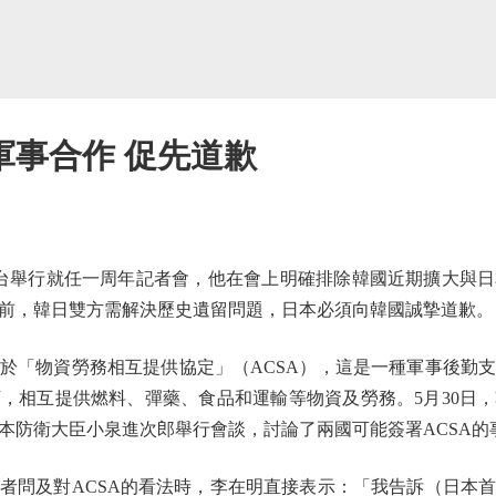
軍事合作 促先道歉
舉行就任一周年記者會，他在會上明確排除韓國近期擴大與日
前，韓日雙方需解決歷史遺留問題，日本必須向韓國誠摯道歉。
「物資勞務相互提供協定」（ACSA），這是一種軍事後勤支
，相互提供燃料、彈藥、食品和運輸等物資及勞務。5月30日
本防衛大臣小泉進次郎舉行會談，討論了兩國可能簽署ACSA的
問及對ACSA的看法時，李在明直接表示：「我告訴（日本首