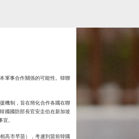
本軍事合作關係的可能性。韓聯
援機制，旨在簡化合作各國在聯
，韓國國防部長官安圭伯在新加坡
事宜。
相高市早苗），考慮到當前韓國