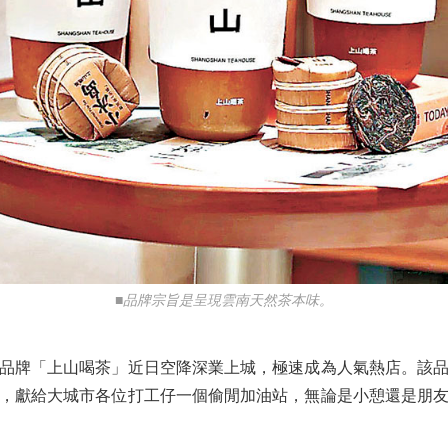
■品牌宗旨是呈現雲南天然茶本味。
牌「上山喝茶」近日空降深業上城，極速成為人氣熱店。該品
，獻給大城市各位打工仔一個偷閒加油站，無論是小憩還是朋