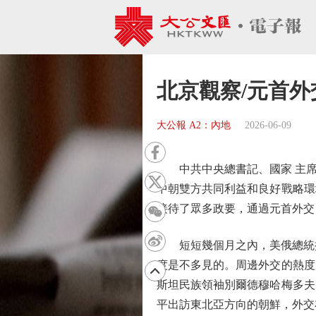
北京觀察/元首外
大公報 A2：內地
2026-06-09
中共中央總書記、國家 主席
中朝雙方共同利益和良好戰略環
接待了眾多政要，通過元首外交
短短幾個月之內，美俄總統接
度是不多見的。周邊外交的熱度
斯坦民族領袖別爾德穆哈梅多夫
平出訪東北亞方向的朝鮮，外交