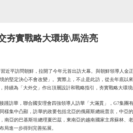
交夯實戰略大環境\馬浩亮
習近平訪問朝鮮，拉開了今年元首出訪大幕。與朝鮮領導人金正
境的堅定決心不會改變」。實際上，不止是此訪，從去年底以
，持續為「大外交」作出頂層設計和戰略指引，夯實戰略大環境
踵訪華，聯合國安理會四強領導人訪華「大滿貫」，G7集團有
同樣集中凸顯，訪華的政要包括北亞的俄羅斯總統普京，中亞
，南亞的巴基斯坦總理夏巴茲，東南亞的越南國家主席蘇林、
布局進一步得到完善拓展。