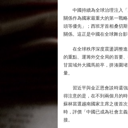
中國持續為全球治理注入「正
關係作為國家最重大的第一戰略
頭等優先」；西班牙首相桑切斯
關係。這正是中國在全球舞台影
在全球秩序深度震盪調整進程
的重點、運籌外交全局的首要、
甘當域外大國馬前卒，拼湊圍堵
量。
習近平與金正恩會談時還強調
得注意的是，在不到兩個月的時
蘇林當選越南國家主席之後首次
時，評價「中國已成為社會主義
接。