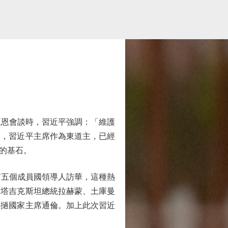
恩會談時，習近平強調：「維護
來，習近平主席作為東道主，已經
的基石。
五個成員國領導人訪華，這種熱
的塔吉克斯坦總統拉赫蒙、土庫曼
老撾國家主席通倫。加上此次習近