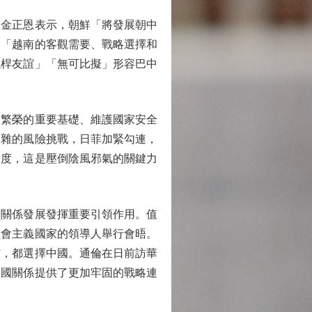
金正恩表示，朝鮮「將發展朝中
為「越南的客觀需要、戰略選擇和
鐵桿友誼」「無可比擬」形容巴中
繁榮的重要基礎、維護國家安全
複雜的風險挑戰，日菲加緊勾連，
高度，這是壓倒陰風邪氣的關鍵力
關係發展發揮重要引領作用。值
社會主義國家的領導人舉行會晤。
訪，都選擇中國。通倫在日前訪華
三國關係提供了更加牢固的戰略連