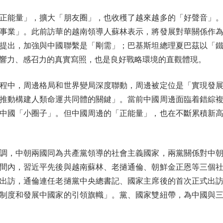
能量」，擴大「朋友圈」，也收穫了越來越多的「好聲音」。
事業」。此前訪華的越南領導人蘇林表示，將發展對華關係作
提出，加強與中國聯繫是「剛需」；巴基斯坦總理夏巴茲以「
響力、感召力的真實寫照，也是良好戰略環境的直觀體現。
中，周邊格局和世界變局深度聯動，周邊被定位是「實現發展
推動構建人類命運共同體的關鍵」。當前中國周邊面臨着錯綜
中國「小圈子」。但中國周邊的「正能量」，也在不斷累積新
，中朝兩國同為共產黨領導的社會主義國家，兩黨關係對中朝
間內，習近平先後與越南蘇林、老撾通倫、朝鮮金正恩等三個
出訪，通倫連任老撾黨中央總書記、國家主席後的首次正式出
制度和發展中國家的引領旗幟」。黨、國家雙紐帶，為中國與