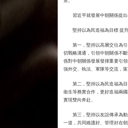
景。
習近平就發展中朝關係提出4
堅持以為民造福為目標 提升
第一，堅持以高層交往為引領
切戰略溝通，引領中朝關係不斷
係對中朝關係發展發揮重要引領
強外交、執法、軍隊等交流，落
第二，堅持以為民造福為目標
衞生等務實合作，更好造福兩國
實現雙向奔赴。
第三，堅持以友誼傳承為動力
一道，共同維護好、管理好在朝