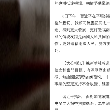
的專機抵達機場。朝鮮勞動黨總
8日下午，習近平在平壤錦繡
格外親切。我願同總書記同志
進、得到更大發展，更好造福兩
成的傳統友誼是兩國人民共同的
作，更好造福兩國人民。雙方
赴。
【大公報訊】據新華社報道：
信念和奮鬥目標，有深厚歷史
徵。無論國際形勢如何變化，中
事業的堅定支持不會改變，維護
習近平指出，面對加速演進的
史發展大勢中把握機遇，為中朝