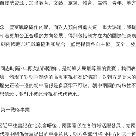
自優勢資源，加強教育、文藝、旅遊、體育、媒體、青年、地
，豐富戰略協作內涵。面對人類向何處去這一重大課題，我提
朝着更加公正合理的方向發展，得到包括朝方在內的國際社會
中朝兩國應加強戰略協調和配合，堅定捍衛各自主權、安全、發
志時隔7年再次訪問朝鮮，是朝鮮人民最尊重的貴賓，我們表
壤，體現了對朝中關係的高度重視和友好情誼，對朝方是莫大
歷史正確一邊的朝中關係是多麼牢不可破。朝中兩國的特殊性
想信念，並對此彼此珍視和代代傳承。
第一戰略事業
近平總書記在北京會晤後，兩國關係在各領域活躍發展，給兩
代朝中關係發展提出的重要意見，朝方各部門將同中方同志一