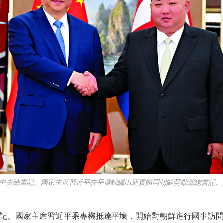
央總書記、國家主席習近平在平壤錦繡山迎賓館同朝鮮勞動黨總書記、
、國家主席習近平乘專機抵達平壤，開始對朝鮮進行國事訪問