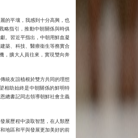
麗的平壤，我感到十分高興，也
戰略指引，推動中朝關係與時俱
貢獻。習近平指出，中朝用鮮血凝
、建築、科技、醫療衞生等務實合
機，擴大人員往來，實現雙向奔
傳統友誼植根於雙方共同的理想
望相助始終是中朝關係的鮮明特
正恩總書記同志領導朝鮮社會主義
發展歷程中汲取智慧，在人類歷
業和地區和平與發展更加美好的前