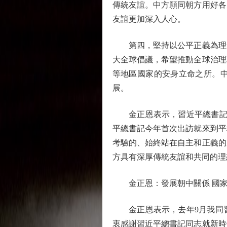
傳統友誼。中方願同朝方用好各
友誼更加深入人心。
第四，堅持以公平正義為理念
大全球倡議，希望推動全球治理
等地區國家的安身立命之所。
展。
金正恩表示，習近平總書記同
平總書記今年首次出訪就來到平
考驗的、始終站在自主和正義的
方具有深厚傳統友誼和共同的理
金正恩：發展朝中關係 國家
金正恩表示，去年9月我同習
衷感謝習近平總書記同志就新時