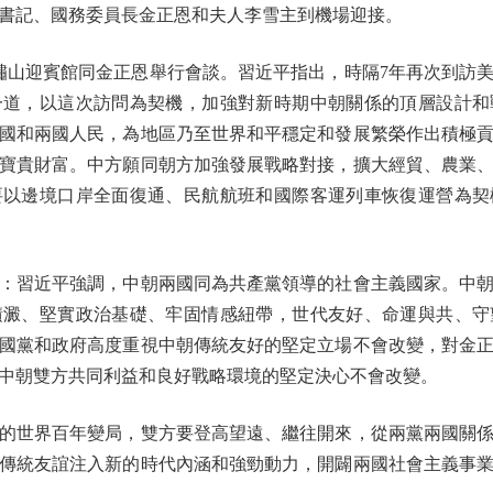
書記、國務委員長金正恩和夫人李雪主到機場迎接。
山迎賓館同金正恩舉行會談。習近平指出，時隔7年再次到訪美
一道，以這次訪問為契機，加強對新時期中朝關係的頂層設計和
國和兩國人民，為地區乃至世界和平穩定和發展繁榮作出積極
寶貴財富。中方願同朝方加強發展戰略對接，擴大經貿、農業
要以邊境口岸全面復通、民航航班和國際客運列車恢復運營為契
習近平強調，中朝兩國同為共產黨領導的社會主義國家。中朝
積澱、堅實政治基礎、牢固情感紐帶，世代友好、命運與共、守
國黨和政府高度重視中朝傳統友好的堅定立場不會改變，對金
中朝雙方共同利益和良好戰略環境的堅定決心不會改變。
世界百年變局，雙方要登高望遠、繼往開來，從兩黨兩國關係
傳統友誼注入新的時代內涵和強勁動力，開闢兩國社會主義事