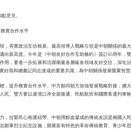
點意見。
務實合作水平
，夯實政治互信根基。最高領導人戰略引領是中朝關係的最大
邁向新高度。今年是《中朝友好合作互助條約》簽訂65周年，
作用，要進一步拓展和活躍兩黨各層級各領域友好交往，深化
實好我和總書記同志達成的重要共識，為中朝關係發展匯聚智慧
，提升務實合作水平。中方願同朝方加強發展戰略對接，擴大
人民。雙方要以邊境口岸全面復通、民航航班和國際客運列車
，拉緊民心相通紐帶。中朝用鮮血凝成的傳統友誼是兩國人民
志願軍烈士紀念設施，開展富有特色的革命傳統教育、青少年