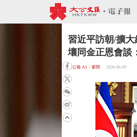
習近平訪朝/擴大
壤同金正恩會談
大公報 A1：要聞
2026-06-09