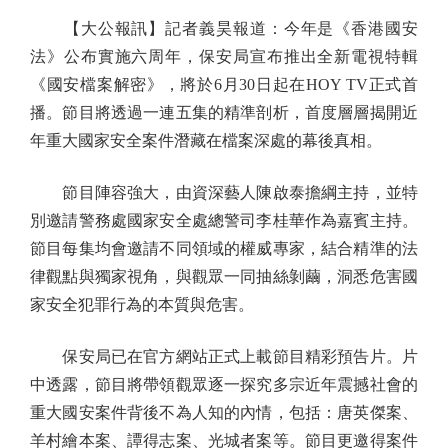
【大公報訊】記者義昊報道：今年是《香港國安
法》公布實施六周年，保安局宣布推出全新電視特輯
《國安檔案解密》，將於6月30日起在HOY TV正式首
播。節目將透過一連五集的精準剖析，首度層層揭開近
年重大國家安全案件潛藏在檔案深處的幕後真相。
節目陣容強大，由資深藝人陳啟泰擔綱主持，並特
別邀請警務處國家安全處總警司李桂華作為嘉賓主持。
節目每集均會邀請不同領域的權威專家，結合精準的法
律觀點與獨家視角，與觀眾一同抽絲剝繭，洞悉危害國
家安全犯罪行為的本質與危害。
保安局已在官方網站正式上載節目精彩預告片。片
中透露，節目將帶領觀眾逐一探究多宗近年震撼社會的
重大國安案件背後不為人知的內情，包括：唐英傑案、
羊村繪本案、譚得志案、光城者案等。節目更邀得案件