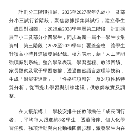
計劃分三階段推展。2025至2027學年先於小一及部
分小三試行首階段，聚焦數據採集與試行，建立學生
「成長對照圖」；2026至2028學年屬第二階段，計劃擴
展至小二及部分小四學生，同步為新一屆小一學生收集
資料；第三階段（2028至2029學年）覆蓋全校，讓學生
升讀高小時具連續發展紀錄。校方表示，藉「人工智能
強項識別系統」整合學業表現、學習歷程、教師回饋、
家長觀察及電子學習數據，透過自然語言處理等技術，
生成「潛能雷達圖」、「性格強項報告」及24項性格特
質分析，從而提出學習與訓練建議，供教師核實及調
整。
在支援架構上，學校安排主任教師擔任「成長同行
者」，平均每人跟進約8名學生，透過陪伴、個人化學
習任務、強項活動與內化動機四個步驟，激發學生內在