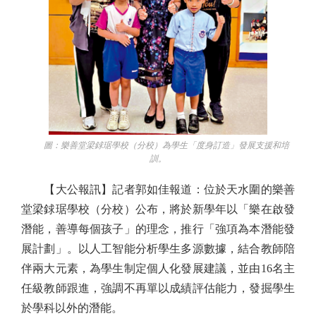
圖：樂善堂梁銶琚學校（分校）為學生「度身訂造」發展支援和培
訓。
【大公報訊】記者郭如佳報道：位於天水圍的樂善
堂梁銶琚學校（分校）公布，將於新學年以「樂在啟發
潛能，善導每個孩子」的理念，推行「強項為本潛能發
展計劃」。以人工智能分析學生多源數據，結合教師陪
伴兩大元素，為學生制定個人化發展建議，並由16名主
任級教師跟進，強調不再單以成績評估能力，發掘學生
於學科以外的潛能。