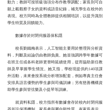
動力；教師可按班級強項分布作教學調配；家長則可自
願上載觀察子女的資料或語音紀錄，補充學生在校外的
表現。校方同時為全體教師提供相關培訓，以提升識別
學生特質及回饋能力。
數據存於封閉伺服器保私隱
校長劉鐵梅表示，人工智能主要用於整理與分析資
料，判斷及結論仍由教師負責。她並強調跨學年數據可
在班主任或各科老師更替時延續使用，從而協助新任教
師及早掌握學生情況。她又指，學校現提供約140項課
外活動，未來會按系統分析增加配套，例如專責主任會
安排具語言優勢的學生參與司儀訓練；另有慈善機構資
助學生參與管弦樂及小提琴等訓練。
就資料私隱，校方指所有數據會存於校內封閉伺服
器並設保護機制，家長參與屬自願性質。有家長表示，