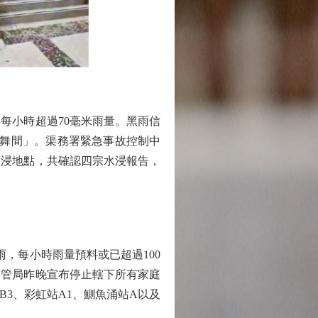
小時超過70毫米雨量。黑雨信
水舞間」。渠務署緊急事故控制中
水浸地點，共確認四宗水浸報告，
，每小時雨量預料或已超過100
醫管局昨晚宣布停止轄下所有家庭
3、彩虹站A1、鰂魚涌站A以及