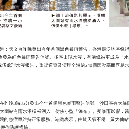
：天文台昨晚發出今年首個黑色暴雨警告，香港廣泛地區錄得每
分改發為紅色暴雨警告信號。多區出現水浸，有港鐵站更成為「
變隊伍處理水浸報告，重複巡查及清理全港約240個因淤塞而容易
晚8時35分發出今年首個黑色暴雨警告信號，沙田區有大暴雨
大圍站有雨水沿樓梯湧入，仿佛小型「瀑布」。受暴雨影響，
院的急症室維持正常服務。港鐵表示，由於天氣不穩，黃大仙站B
以便作防護措施。