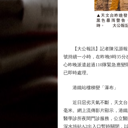
【大公報訊】記者陳泓源報道
號持續一小時，在昨晚9時35
心昨晚派遣超過110隊緊急應
已即時處理。
港鐵站樓梯變「瀑布」
近日惡劣天氣不斷，天文台在昨
毫米。網上流傳影片顯示，港鐵
醫學診所夜間門診服務，公立醫
深水埗站A2出入口暫時關閉，