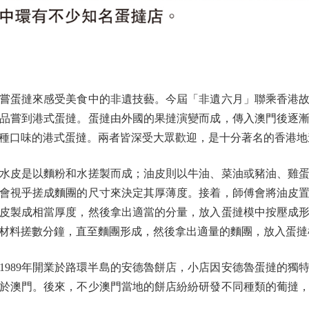
蛋撻來感受美食中的非遺技藝。今屆「非遺六月」聯乘香港故
品嘗到港式蛋撻。蛋撻由外國的果撻演變而成，傳入澳門後逐
種口味的港式蛋撻。兩者皆深受大眾歡迎，是十分著名的香港地
皮是以麵粉和水搓製而成；油皮則以牛油、菜油或豬油、雞蛋
會視乎搓成麵團的尺寸來決定其厚薄度。接着，師傅會將油皮
皮製成相當厚度，然後拿出適當的分量，放入蛋撻模中按壓成
材料搓數分鐘，直至麵團形成，然後拿出適量的麵團，放入蛋撻
89年開業於路環半島的安德魯餅店，小店因安德魯蛋撻的獨
於澳門。後來，不少澳門當地的餅店紛紛研發不同種類的葡撻