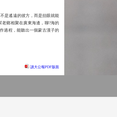
不是遙遠的彼方，而是抬眼就能
幫老鄉相聚在廣東海邊，聊?海的
創作過程，能聽出一個蒙古漢子的
讀大公報PDF版面