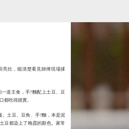
廚亮灶，能清楚看見師傅現場揉
一道主食，手?麵配上土豆、豆
口都吃得踏實。
。土豆、豆角、手?麵，本是泥
的土豆都染上了晚霞的顏色。家常