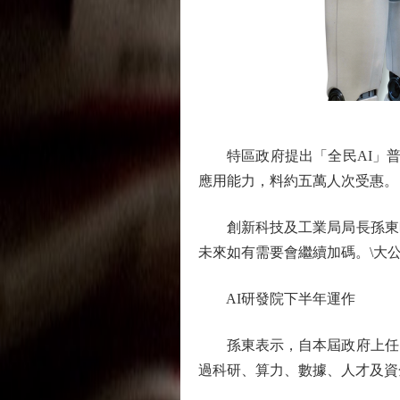
特區政府提出「全民AI」普惠
應用能力，料約五萬人次受惠。
創新科技及工業局局長孫東昨日
未來如有需要會繼續加碼。\大公
AI研發院下半年運作
孫東表示，自本屆政府上任以
過科研、算力、數據、人才及資