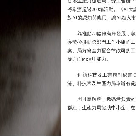
香港生產力促進局，分工合辦「
將舉辦超過200場活動。《AI
對AI的認知與應用，讓AI融入
為推動AI健康有序發展，數
亦積極推動跨部門工作小組的工
案。局方會全力配合律政司的工
等方面的治理能力。
創新科技及工業局副秘書長周
港、科技園及生產力局舉辦有關
周可喬解釋，數碼港負責的活
群組；生產力局協助中小企、在