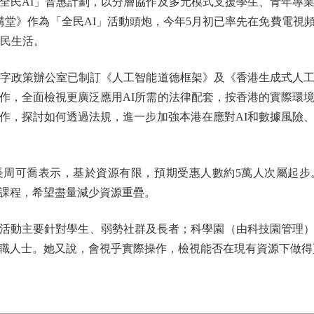
全民AI」普惠計劃，以分層協作及多元模式支援學生、青年專
大講堂》作為「全民AI」活動頭炮，今年5月初已率先在免費電
市民生活。
字政策辦公室已制訂《人工智能道德框架》及《香港生成式人工
作，全面檢視更廣泛應用AI所需的法律配套，按香港的實際環
作，探討如何透過法規，進一步加強本港在應對AI和數據風險
可喬表示，基於資源有限，預期受惠人數約5萬人次屬起步
課程，希望盡量減少資源重疊。
動主要針對學生、弱勢社群及長者；科學園（由科技園管理）
職人士。她又說，會視乎實際操作，檢視能否在現有資源下做得