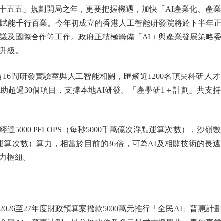
五」規劃開局之年，更要把握機遇，加快「AI產業化、產業A
I賦能千行百業。今年初成立的香港人工智能研發院將於下半年
議及國際合作等工作。政府正積極籌備「AI＋與產業發展策略
業升級。
有16間研發實驗室與人工智能相關，匯聚近1200名頂尖科研人
助超過30個項目，支撐本地AI研發。「產學研1＋計劃」共支
000 PFLOPS（每秒5000千萬億次浮點運算次數），沙嶺數
點運算次數）算力，相當於目前的36倍，可為AI及相關技術的
力樞紐。
26至27年度財政預算案撥款5000萬元推行「全民AI」普惠