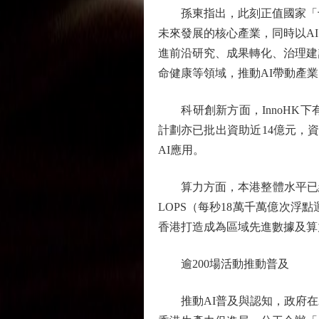
孫東指出，此刻正值國家「十五
未來發展的核心產業，同時以A
進前沿研究、成果轉化、治理建
命健康等領域，推動AI帶動產
科研創新方面，InnoHK下
計劃亦已批出資助近14億元，資
AI應用。
算力方面，本港整體水平已經達5
LOPS（每秒18萬千萬億次浮
香港打造成為區域先進數據及算
逾200場活動推動普及
推動AI普及與認知，政府在20