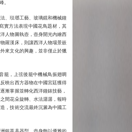
峰。
法、琺瑯工藝、玻璃鏡和機械鐘
寫實方法表現中國花鳥題材，其
西洋人物圖執壺，壺身開光內繪西
人物羅漢床，則讓西洋人物場景嵌
於外來文化的興趣，並非僅止於獵
音籠，上弦後籠中機械鳥振翅啁
，反映出西方器物在中國宮廷獲得
匠逐漸掌握並轉化西洋鐘錶技藝，
動之間花朵旋轉、水法潺潺，報時
創造，技術交流最終沉澱為中國工
洲銀茶具器型，壺身飾以優雅的