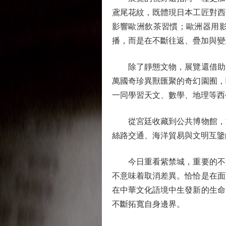
鳶尾花紋，既體現日本工匠對西
影響歐洲飲茶習慣；歐洲器用
播，而是在不斷往返、疊加與變
除了靜態文物，展覽還借助多
萬國奇珍異獸匯聚的奇幻園囿，
一同學習天文、數學、地理等西
從宮廷收藏到公共博物館，文
絲路交通、海洋貿易與文明互鑒
今日重看紫禁城，重要的不只
不意味着取消差異。恰恰是在面
在中華文化語境中生發新的生命
不斷拓寬自身邊界。