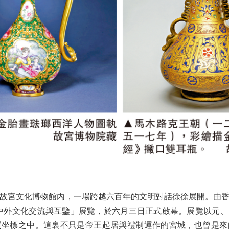
宮文化博物館內，一場跨越六百年的文明對話徐徐展開。由香
中外文化交流與互鑒」展覽，於六月三日正式啟幕。展覽以元
闊坐標之中。這裏不只是帝王起居與禮制運作的宮城，也曾是來