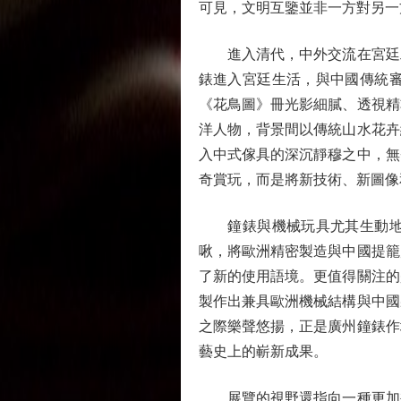
可見，文明互鑒並非一方對另一
進入清代，中外交流在宮廷工
錶進入宮廷生活，與中國傳統
《花鳥圖》冊光影細膩、透視精
洋人物，背景間以傳統山水花卉
入中式傢具的深沉靜穆之中，無
奇賞玩，而是將新技術、新圖像
鐘錶與機械玩具尤其生動地呈
啾，將歐洲精密製造與中國提籠
了新的使用語境。更值得關注的
製作出兼具歐洲機械結構與中國
之際樂聲悠揚，正是廣州鐘錶作
藝史上的嶄新成果。
展覽的視野還指向一種更加複