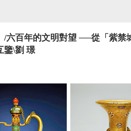
/六百年的文明對望 ──從「紫禁
鑒\劉 璟