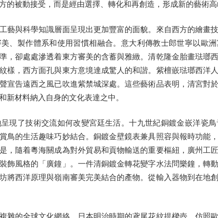
方的被動接受，而是經由選擇、轉化和再創造，形成新的藝術高
藝與科學知識層面呈現出更加豐富的面貌。來自西方的繪畫技
審美、製作體系和使用習慣相融合。意大利傳教士郎世寧以歐洲
準，卻處處滲透着東方審美的含蓄與雅緻。清乾隆金胎畫琺瑯
紋樣，西方面孔與東方意境達成驚人的和諧。紫檀嵌琺瑯西洋
聲宣告遠西之風已吹進紫禁城深處。這些藝術品表明，清宮對
和新材料納入自身的文化表達之中。
現了技術交流如何改變宮廷生活。十九世紀銅鍍金嵌洋瓷鳥
賞鳥的生活趣味巧妙結合。銅鍍金壁鏡表兼具照容與報時功能
是，隨着粵海關成為對外貿易和貢物輸送的重要樞紐，廣州工
裝飾風格的「廣鐘」。一件清銅鍍金轉花變字水法問樂鐘，轉
坊將西洋原理與嶺南審美完美結合的產物。從輸入器物到在地
雜的全球文化網絡。日本明治時期的鳶尾花紋提樑壺，仿照歐