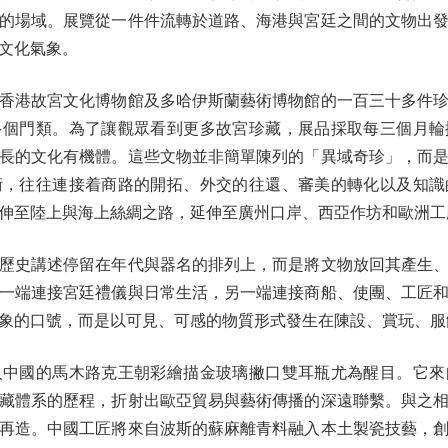
的場域。展覽從一件件流轉於道路、海港與宮廷之間的文物出
文化氣象。
港故宮文化博物館及多哈伊斯蘭藝術博物館的一百三十多件珍
多個門類。為了讓觀眾看到更多故宮珍藏，展品採取每三個月輪
長的文化有機體。這些文物並非簡單陳列的「異域奇珍」，而
術，往往連接着商路的開拓、外交的往還、審美的轉化以及知識
伸至陸上與海上絲綢之路，延伸至廣州口岸、西亞作坊和歐洲工
史講述停留在年代與器名的排列上，而是將文物放回其產生、
一端連接宮廷禮儀與日常生活，另一端連接商船、使團、工匠
象的口號，而是以可見、可感的物質形式發生在陳設、賞玩、服
國的馬木路克王朝彩繪描金玻璃撇口雙耳瓶尤為醒目。它來
藏體系的歷程，折射出歐亞貿易與藝術傳播的深遠聯繫。與之
再造。中國工匠將來自波斯的蘇麻離青料融入本土製瓷技藝，