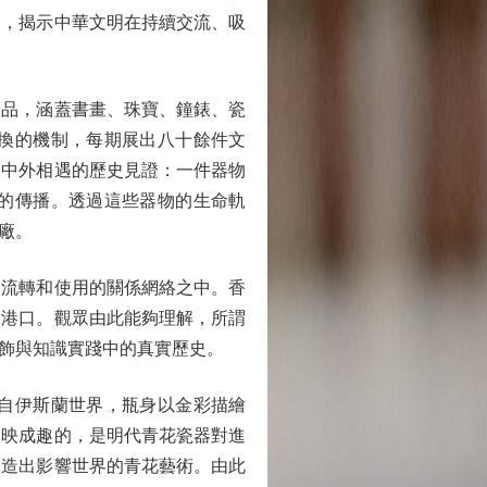
發，揭示中華文明在持續交流、吸
品，涵蓋書畫、珠寶、鐘錶、瓷
換的機制，每期展出八十餘件文
是中外相遇的歷史見證：一件器物
的傳播。透過這些器物的生命軌
廠。
流轉和使用的關係網絡之中。香
和港口。觀眾由此能夠理解，所謂
飾與知識實踐中的真實歷史。
自伊斯蘭世界，瓶身以金彩描繪
相映成趣的，是明代青花瓷器對進
創造出影響世界的青花藝術。由此