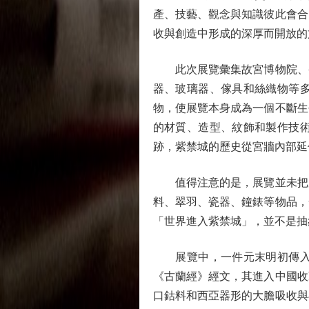
產、技藝、觀念與知識彼此會合
收與創造中形成的深厚而開放的
此次展覽彙集故宮博物院、香
器、玻璃器、傢具和絲織物等
物，使展覽本身成為一個不斷生
的材質、造型、紋飾和製作技
跡，紫禁城的歷史從宮牆內部延
值得注意的是，展覽並未把歷
料、翠羽、瓷器、鐘錶等物品，
「世界進入紫禁城」，並不是抽
展覽中，一件元末明初傳入中
《古蘭經》經文，其進入中國收
口鈷料和西亞器形的大膽吸收與