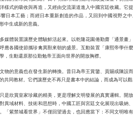
洋樣式的吸收與再造，又經由交流渠道進入中國宮廷收藏。它
影響日本工藝；而經日本重新創造的作品，又回到中國視野之中
形中生成新的意義。
媒體裝置讓歷史體驗鮮活起來。以乾隆花園倦勤齋「通景畫」
呼應各國使節攜珍禽異獸來朝的盛景。互動裝置「康熙帝學什
學，生動還原那位勤勉帝王面向世界的開放胸襟。
物的意義也在發生新的轉換。昔日為帝王賞鑒、貢賜或陳設而
的共同教材。它們讓歷史不再只是書本中的結論，而成為可以觀
是欣賞皇家珍藏的精美，更是理解文明發展的真實邏輯。開放
對異域材料、技術和思想時，中國工匠與宮廷文化展現出吸納
。「紫禁城看世界」不僅回望過去，也回應當下：不同文明唯