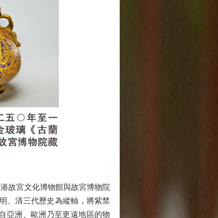
港故宮文化博物館與故宮博物院
、明、清三代歷史為縱軸，將紫禁
自亞洲、歐洲乃至更遠地區的物