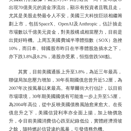
出現70億美元的資金淨流出，顯示有投資者且戰且走，
尤其是美股走勢最令人不安，美國三大科技巨頭相繼籌
劃上市，包括SpaceX、OpenAI及Anthropic，估計抽走
市場數以千億美元資金，對美股構成相當壓力，目前是
出貨好時機。上周五美國費城半導體指數（SOX）急挫
10%，而日本、韓國股市昨日在半導體股急插水之下，
亦下跌3.8%及8.2%，港股亦受累，恒指曾跌500點。
其實，目前美國通脹上升至3.8%，為近三年最高，
聯儲局加息壓力增加，30年長期國債息曾升近5.2厘，為
2007年次按風暴以來最高。有華爾街大行估計，以目前
市場環境，30年期美國國債有可能進一步上升至5.5厘，
為2004年高位，從中反映美國債務風險愈來愈大。在長
債息升之下，美國信貸利率亦全面上揚，加上物價急
升，令目前美國消費信心跌至紀錄低位，實體經濟滑坡
之餘，隨時燃起信貸違約風暴，引發債務危機。