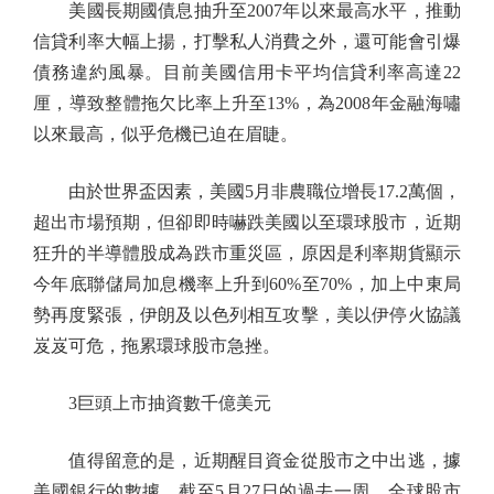
美國長期國債息抽升至2007年以來最高水平，推動
信貸利率大幅上揚，打擊私人消費之外，還可能會引爆
債務違約風暴。目前美國信用卡平均信貸利率高達22
厘，導致整體拖欠比率上升至13%，為2008年金融海嘯
以來最高，似乎危機已迫在眉睫。
由於世界盃因素，美國5月非農職位增長17.2萬個，
超出市場預期，但卻即時嚇跌美國以至環球股市，近期
狂升的半導體股成為跌市重災區，原因是利率期貨顯示
今年底聯儲局加息機率上升到60%至70%，加上中東局
勢再度緊張，伊朗及以色列相互攻擊，美以伊停火協議
岌岌可危，拖累環球股市急挫。
3巨頭上市抽資數千億美元
值得留意的是，近期醒目資金從股市之中出逃，據
美國銀行的數據，截至5月27日的過去一周，全球股市