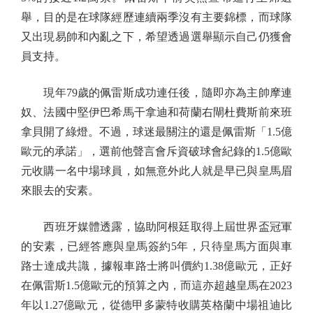
舉，目的是在球隊經歷連續兩季沒有主要錦標，而球隊
又出現易帥和內亂之下，希望透過選舉顯示自己仍獲會
員支持。
現年79歲的佩雷斯成功連任後，隨即亦為主帥摩連
奴、法國中堅伊巴希馬干拿迪和荷蘭右閘杜費斯前來班
拿貝開了綠燈。不過，球迷最關注的還是佩雷斯「1.5億
歐元的承諾」，選前他聲言會斥資破球會紀錄的1.5億歐
元收購一名中場球員，如無意外此人就是早已與皇馬眉
來眼去的安素。
西班牙媒體透露，協助阿根廷取得上屆世界盃冠軍
的安素，已經答應與皇馬簽約5年，只待皇馬方面與車
路士達成共識，據報車路士將叫價約1.38億歐元，正好
在佩雷斯1.5億歐元的預算之內，而這亦超越皇馬在2023
年以1.27億歐元，從德甲多蒙特收購英格蘭中場祖迪比