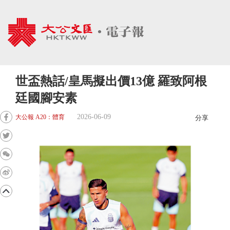
世盃熱話/皇馬擬出價13億 羅致阿根
廷國腳安素
2026-06-09
大公報 A20：體育
分享