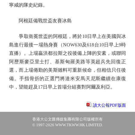
寧咸的隊史紀錄。
阿根廷備戰世盃友賽冰島
爭取衛冕世盃的阿根廷，將於10日早上在美國與冰
島進行最後一場熱身賽（NOW630及618台10日早上9時
直播）。上場贏洪都拉斯之役後備上陣的安素，或聯同
阿歷斯麥亞里士打、基斯甸羅美路等英超兵先回復正
選，而上場倦勤的美斯雖料可重新候命，但相信只任後
備。手指骨折的正選門將達米安馬天尼斯繼續在康復
中，望能趕及17日早上首場分組賽對阿爾及利亞。
讀大公報PDF版面
香港大公文匯傳媒集團有限公司版權所有
© 1997-2026 WWW.TKWW.HK LIMITED.