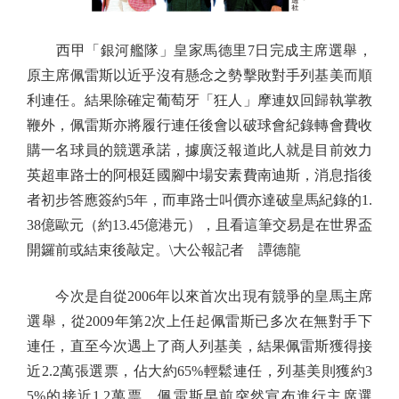
西甲「銀河艦隊」皇家馬德里7日完成主席選舉，
原主席佩雷斯以近乎沒有懸念之勢擊敗對手列基美而順
利連任。結果除確定葡萄牙「狂人」摩連奴回歸執掌教
鞭外，佩雷斯亦將履行連任後會以破球會紀錄轉會費收
購一名球員的競選承諾，據廣泛報道此人就是目前效力
英超車路士的阿根廷國腳中場安素費南迪斯，消息指後
者初步答應簽約5年，而車路士叫價亦達破皇馬紀錄的1.
38億歐元（約13.45億港元），且看這筆交易是在世界盃
開鑼前或結束後敲定。\大公報記者 譚德龍
今次是自從2006年以來首次出現有競爭的皇馬主席
選舉，從2009年第2次上任起佩雷斯已多次在無對手下
連任，直至今次遇上了商人列基美，結果佩雷斯獲得接
近2.2萬張選票，佔大約65%輕鬆連任，列基美則獲約3
5%的接近1.2萬票。佩雷斯早前突然宣布進行主席選