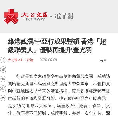
維港觀瀾/中亞行成果豐碩 香港「超
級聯繫人」優勢再提升\董光羽
2026-06-09
大公報 A11：評論
分享
行政長官李家超剛率領高規格商貿代表團，成功訪
問哈薩克斯坦和烏茲別克斯坦兩大中亞國家，不僅切實
與中亞地區搭起堅實的溝通橋樑，更為香港經濟轉型提
供嶄新的賽道和發展可能。他在總結中亞之行時表示，
是次訪問迎來八大成果，涵蓋政治、經貿、創科、文
化、教育等不同領域，成績斐然，亦是一次全方位、深