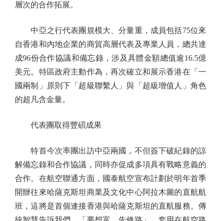
層次的合作拓展。
中亞之行代表團規模大、分量重，成員包括75位來
自香港和內地企業的商貿高層代表及專業人員，總共達
成96份合作協議和備忘錄，涉及具體金額總值逾16.5億
美元。特區政府主動作為，再次確立和展示香港在「一
國兩制」原則下「超級聯繫人」與「超級增值人」角色
的超凡含金量。
代表團取得豐碩成果
特首今次率團出訪中亞兩國，不但簽下破紀錄的諒
解備忘錄和合作協議，同時亦促成多項具有戰略意義的
合作。在航空聯通方面，國泰航空宣布計劃於明年首季
開辦往來哈薩克斯坦商業及文化中心阿拉木圖的直航航
班，這將是首個連接香港與哈薩克斯坦的直航服務。傳
統智慧告訴我們，「要想富，先修路」，套用在航空路