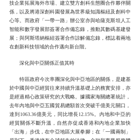
技企業拓展海外市場、建立雙方創科生態圈合作夥伴關
係，以及將港深創科園發展為世界級知識樞紐及創科中
心等。而政府「一帶一路」辦公室亦與哈薩克斯坦人工
智能和數字發展部簽署合作備忘錄，推動其數碼基建發
展；與阿斯塔納樞紐簽署合作諒解備忘錄，標誌着兩地
在創新科技領域的合作邁向新台階。
深化與中亞關係正值其時
特區政府今次率團深化與中亞地區的關係，是建基
於中國與中亞經貿往來持續升溫基礎上的務實安排，亦
是經過精心政策研究的大戰略。據國家海關總署統計，
去年內地與中亞五國貿易總額首次突破千億美元關口，
達到1063.36億美元，同比增長12.15%。內地和中亞的
經貿關係不斷升溫，自然亦促成香港和內地企業加快
「出海」步伐，在中亞地區大展拳腳；在「一國兩制」