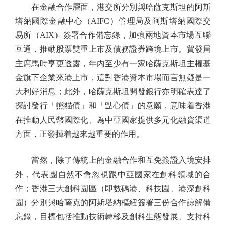
在金融合作層面，港交所分別與哈薩克斯坦的阿斯
塔納國際金融中心（AIFC）管理局及阿斯塔納國際交
易所（AIX）簽署合作備忘錄，加強兩地資本市場互聯
互通，推動股票雙重上市及債務證券跨境上市。貿發局
主席馬時亨更透露，年內至少有一家哈薩克斯坦主權基
金旗下企業來港上市，這對香港資本市場而言無疑是一
大利好消息；此外，哈薩克斯坦開發銀行亦明確表達了
探討發行「熊貓債」和「點心債」的意願，意味着香港
在推動人民幣國際化、為中亞國家提供多元化融資渠道
方面，正發揮着越來越重要的作用。
當然，除了傳統上的金融合作和互免簽證入境安排
外，代表團自然不會忽視跟中亞國家在創科領域的合
作；香港三大創科園區（即數碼港、科技園、港深創科
園）分別與哈薩克的阿斯塔納樞紐簽署三份合作諒解備
忘錄，目標包括推動技術轉移及創科生態發展、支持科