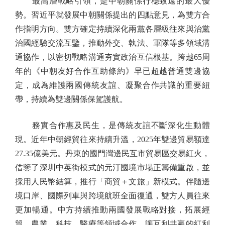
最高層戰略引領，是中朝關係行穩致遠的最大優
勢。習近平就發展中朝關係提出的四點意見，為雙方合
作指明方向。雙方確定持續深化兩黨各層級往來與治黨
治國經驗交流互鑒，推動外交、執法、軍隊等多領域溝
通協作，以密切戰略溝通夯實政治互信根基。跨越65周
年的《中朝友好合作互助條約》早已超越普通雙邊協
定，成為維護兩國傳統友誼、凝聚合作共識的重要紐
帶，持續為雙邊關係保駕護航。
務實合作惠及民生，是傳統友誼不斷深化生動體
現。近年中朝經貿往來持續升溫，2025年雙邊貿易額達
27.35億美元。丹東的國門灣邊民互市貿易區交易紅火，
借鑒了深圳中英街模式的元汀國境市場正籌備重啟，並
採用人民幣結算，推行「商貿＋文旅」新模式。伴隨邊
境口岸、國際列車與跨境航班全面復通，雙方人員往來
更加暢通。中方持續推動兩國發展戰略對接，拓展經
貿、農業、科技、醫療等領域合作，讓互利共贏的紅利