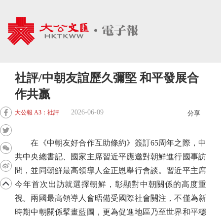
社評/中朝友誼歷久彌堅 和平發展合
作共贏
2026-06-09
大公報 A3：社評
分享
在《中朝友好合作互助條約》簽訂65周年之際，中
共中央總書記、國家主席習近平應邀對朝鮮進行國事訪
問，並同朝鮮最高領導人金正恩舉行會談。習近平主席
今年首次出訪就選擇朝鮮，彰顯對中朝關係的高度重
視。兩國最高領導人會晤備受國際社會關注，不僅為新
時期中朝關係擘畫藍圖，更為促進地區乃至世界和平穩