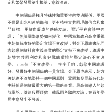
定和繁榮發展築牢根基，意義深遠。
中朝關係是極具特殊性和重要性的雙邊關係。兩國
不僅是山水相連的鄰邦，更有植根於共同理想信念和奮
鬥目標、用鮮血凝成的傳統友誼。習近平在會談中強
調：「無論國際形勢如何變化，中國黨和政府高度重視
中朝傳統友好的堅定立場不會改變，對金正恩總書記同
志領導朝鮮社會主義事業的堅定支持不會改變，維護中
朝雙方共同利益和良好戰略環境的堅定決心不會改
變。」三個「不會改變」，字字千鈞，彰顯中國維護
好、發展好中朝關係的一貫立場。金正恩也表示，朝方
將始終不渝地堅持一個中國原則，鞏固和發展新時代朝
中關係是朝鮮最重大的第一戰略事業。最高領導人的領
航掌舵，讓這段歷經數十載風雨考驗的友誼，在百年變
局中愈發牢不可破。