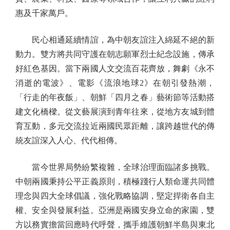
惠及千家萬戶。
民心相通延續情誼，為中朝友誼注入綿延不絕的新
動力。雙方將共同守護在朝志願軍烈士紀念設施，傳承
好紅色基因。當下兩國人文交流百花齊放，舞劇《永不
消逝的電波》、電影《流浪地球2》在朝引發熱潮，
「行走的年夜飯」、朝鮮「四月之春」藝術節等活動搭
建文化橋樑。從文藝展演到青年往來，從地方友城到體
育互動，多元交流拉近兩國民眾距離，讓跨越世代的傳
統友誼深入人心、代代相傳。
當今世界局勢紛繁複雜，全球治理面臨諸多挑戰。
中朝兩國秉持公平正義原則，積極踐行人類命運共同體
理念與四大全球倡議，強化戰略協調，堅定捍衛各自主
權、安全與發展利益。亞洲是兩國安身立命的家園，雙
方以務實擔當回應時代呼聲，攜手維護朝鮮半島與東北