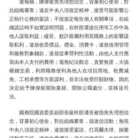
通報稱，陳偉俊喪失理想信念，背棄初心使命，對
抗組織審查；違反中央八項規定精神，接受可能影響公
正執行公務的宴請；不按規定報告個人有關事項，在組
織談話時不如實說明問題，在幹部選拔任用等工作中為
他人謀取利益；縱容、默許親屬利用其職務上的影響謀
取私利，違規收受禮品、禮金、消費卡，違規借用管理
和服務對象錢款，違規從事營利性活動，由他人支付應
當由本人支付的費用；毫無紀法觀念，貪婪無度，大搞
權錢交易，利用職務便利為他人在項目用地、稅費減
免、工程承攬等方面謀利，並非法收受巨額財物。因此
決定給予陳偉俊開除黨籍、開除公職處分，並移送司
法。
國務院國資委原副部長級幹部潘良被指喪失理想信
念，背棄初心使命，對抗組織審查，搞迷信活動；無視
中央八項規定精神，違規接受宴請、打高爾夫球、娛樂