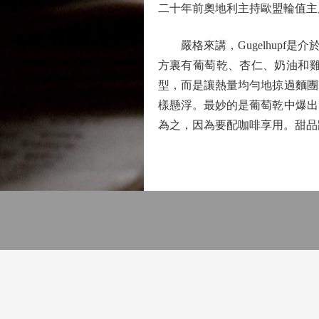
二十年前奧地利主持歐盟輪值主
嚴格來講，Gugelhupf
方裏有葡萄乾、杏仁、奶油和
型，而是讓熱量均勻地掠過麵團
樣懸浮。最妙的是葡萄乾中爆出
為之，因為要配咖啡享用。甜品