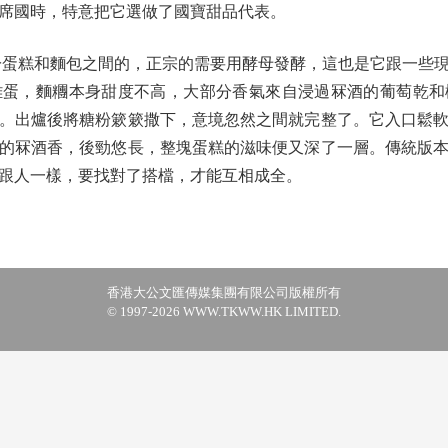
席國時，特意把它選做了國寶甜品代表。
是介於蛋糕和麵包之間的，正宗的需要用酵母發酵，這也是它跟一些
雞蛋，麵糰本身甜度不高，大部分香氣來自浸過冧酒的葡萄乾和
。出爐後將糖粉簌簌撒下，意境忽然之間就完整了。它入口鬆
的冧酒香，後勁悠長，整塊蛋糕的滋味便又深了一層。傳統版
跟人一樣，要找對了搭檔，才能互相成全。
香港大公文匯傳媒集團有限公司版權所有
© 1997-2026 WWW.TKWW.HK LIMITED.