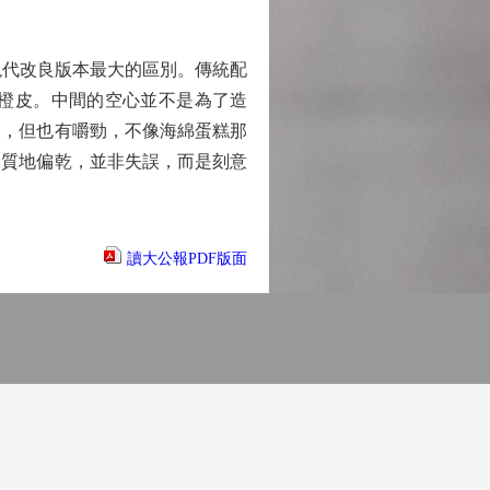
現代改良版本最大的區別。傳統配
橙皮。中間的空心並不是為了造
軟，但也有嚼勁，不像海綿蛋糕那
本質地偏乾，並非失誤，而是刻意
讀大公報PDF版面