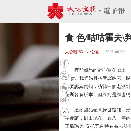
食 色/咕咕霍夫\
大公報 B3：小公園
2026-06-09
有些甜品的野心寫在臉上，比如
lhupf。我們姑且按音譯叫
都要認真倒扣，彷彿一個老派紳
薩斯各有版本，但終究是維也納
這款甜品確實身世複雜，最早
字食譜，則出現在一五八一年的
王后瑪麗·安托瓦內特在嫁去法