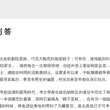
判 答
歌劇院蛋糕，巧克力釉亮到能當鏡子；可有些，接地氣到叫出
它「咕咕霍夫」，雖然每念一次都很滑稽，但從外形上看卻相當反差
士，總能在時間的流動裏靜止。這麼多年以來，中歐幾國都爭
最理直氣壯，畢竟有歷史的偏愛，何況自家皇帝都在為它站台。
能追溯到羅馬時代，考古學家在維也納附近的遺址中挖出了相
一本德國烹飪書裏，當時它被稱為「帽子蛋糕」。也有另一個
國的時候，將食譜從奧地利帶到了凡爾賽宮。過去真假已不可