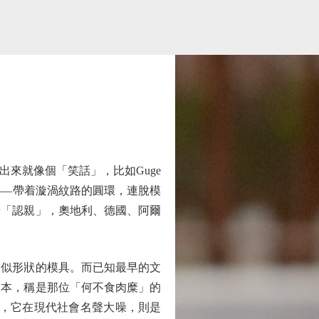
來就像個「笑話」，比如Guge
——帶着漩渦紋路的圓環，連脫模
着「認親」，奧地利、德國、阿爾
似形狀的模具。而已知最早的文
版本，稱是那位「何不食肉糜」的
考，它在現代社會名聲大噪，則是