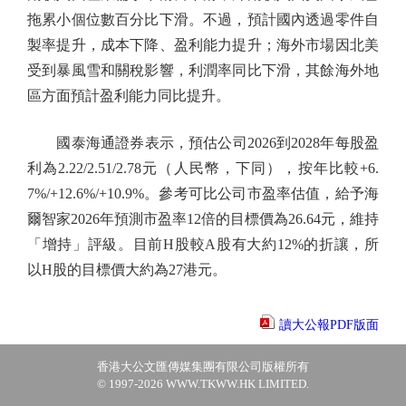
拖累小個位數百分比下滑。不過，預計國內透過零件自
製率提升，成本下降、盈利能力提升；海外市場因北美
受到暴風雪和關稅影響，利潤率同比下滑，其餘海外地
區方面預計盈利能力同比提升。
國泰海通證券表示，預估公司2026到2028年每股盈
利為2.22/2.51/2.78元（人民幣，下同），按年比較+6.
7%/+12.6%/+10.9%。參考可比公司市盈率估值，給予海
爾智家2026年預測市盈率12倍的目標價為26.64元，維持
「增持」評級。目前H股較A股有大約12%的折讓，所
以H股的目標價大約為27港元。
讀大公報PDF版面
香港大公文匯傳媒集團有限公司版權所有
© 1997-2026 WWW.TKWW.HK LIMITED.