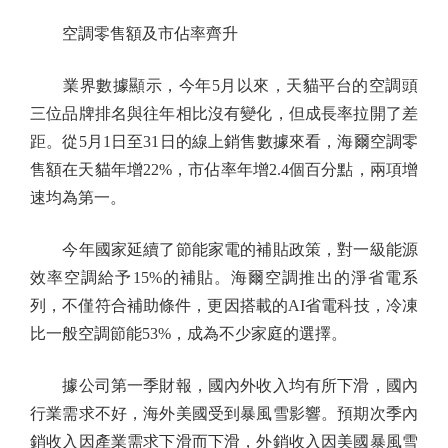
空調零售額及市佔率齊升
業界數據顯示，今年5月以來，天貓平台的空調頭
三位品牌排名與往年相比沒有變化，但成長率拉開了差
距。從5月1日至31日的線上銷售數據來看，海爾空調零
售額在天貓年增22%，市佔率年增2.4個百分點，兩項增
速均為第一。
今年國家延續了節能家電的補貼政策，對一級能源
效率空調給予15%的補貼。海爾空調推出的淨省電系
列，不僅符合補助條件，更因搭載的AI省電科技，冷凍
比一般空調節能53%，成為不少家庭的選擇。
據公司第一季財報，國內外收入均有所下滑，國內
行業需求不好，海外美國受到暴風雪影響。預期次季內
銷收入因產業需求下滑而下滑，外銷收入因美國暴風雪