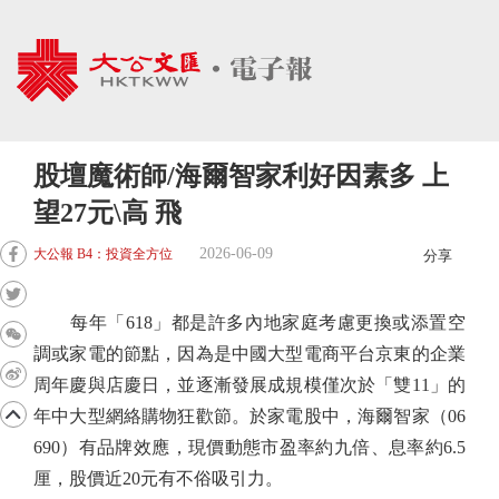
股壇魔術師/海爾智家利好因素多 上
望27元\高 飛
2026-06-09
大公報 B4：投資全方位
分享
每年「618」都是許多內地家庭考慮更換或添置空
調或家電的節點，因為是中國大型電商平台京東的企業
周年慶與店慶日，並逐漸發展成規模僅次於「雙11」的
年中大型網絡購物狂歡節。於家電股中，海爾智家（06
690）有品牌效應，現價動態市盈率約九倍、息率約6.5
厘，股價近20元有不俗吸引力。