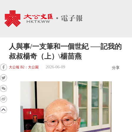
人與事/一支筆和一個世紀 ──記我的
叔叔楊奇（上）\楊苗燕
2026-06-09
大公報 B2：大公園
分享