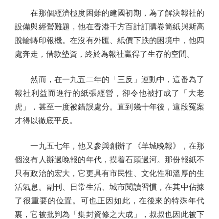
在那個經濟極度困難的建國初期，為了解決報社的
設備與經營難題，他在香港千方百計訂購卷筒紙與斯高
脫輪轉印報機。在沒有外匯、紙價下跌的困境中，他四
處奔走，借款墊資，終於為報社贏得了生存的空間。
然而，在一九五二年的「三反」運動中，這番為了
報社利益而進行的紙張經營，卻令他被打成了「大老
虎」，甚至一度被錯誤處分。直到幾十年後，這段冤案
才得以徹底平反。
一九五七年，他又參與創辦了《羊城晚報》，在那
個沒有人辦過晚報的年代，摸着石頭過河。那份報紙不
只有政治的宏大，它更具有市民性、文化性和溫厚的生
活氣息。副刊、日常生活、城市閱讀習慣，在其中佔據
了很重要的位置。可也正因如此，在後來的特殊年代
裏，它被批判為「集封資修之大成」，叔叔也因此被下