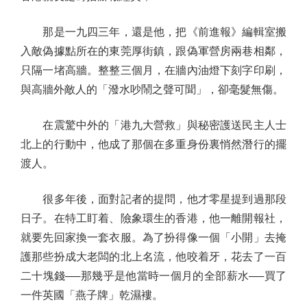
那是一九四三年，還是他，把《前進報》編輯室搬
入敵偽據點所在的東莞厚街鎮，跟偽軍營房兩巷相鄰，
只隔一堵高牆。整整三個月，在牆內油燈下刻字印刷，
與高牆外敵人的「潑水吵鬧之聲可聞」，卻毫髮無傷。
在震驚中外的「港九大營救」與秘密護送民主人士
北上的行動中，他成了那個在多重身份裏悄然潛行的擺
渡人。
很多年後，面對記者的提問，他才零星提到過那段
日子。在特工盯着、險象環生的香港，他一離開報社，
就要先回家換一套衣服。為了扮得像一個「小開」去掩
護那些扮成大老闆的北上名流，他咬着牙，花去了一百
二十塊錢──那幾乎是他當時一個月的全部薪水──買了
一件英國「燕子牌」乾濕褸。