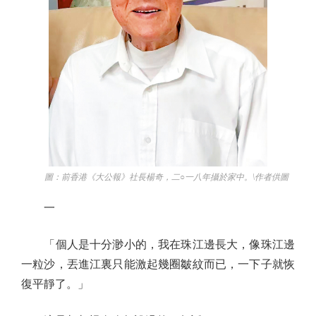
圖：前香港《大公報》社長楊奇，二○一八年攝於家中。\作者供圖
一
「個人是十分渺小的，我在珠江邊長大，像珠江邊
一粒沙，丟進江裏只能激起幾圈皺紋而已，一下子就恢
復平靜了。」