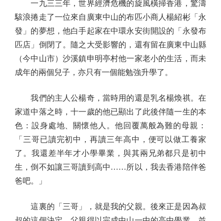
一九三三年，世界經濟危機的旋風橫掃香港，驚濤
駭浪捲走了一位來自廣東中山的布匹小商人楊紹彬「永
發」的夢想，他白手起家在中環永安街開設的「永發布
匹店」倒閉了。隨之大受影響的，還有留在廣東中山縣
（今中山市）沙溪鎮申明亭村他一家老小的生活，而未
成年的兩個兒子，亦只有一個能勉強升學了。
我們的主人公楊奇，當時用的還是乳名楊煥祺。在
家道中落之時，十一歲的他已顯出了此後伴隨一生的本
色：設身處地、關懷他人。他回覆萬般為難的母親：
「三哥已讀完初中，再讀三年高中，便可以做工養家
了。我還差半年才小學畢業，與其兩兄弟都只是初中
生，倒不如讓三哥讀到高中……所以，我去香港陪伴爸
爸吧。」
這裏的「三哥」，就是我的父親。後來正是因為叔
叔的這個決定，父親得以完成中山一中的高中學業，並