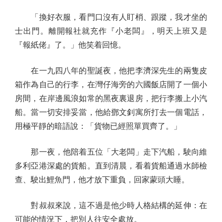
「換好衣服，看門口沒有人盯梢、跟蹤，我才坐的
士出門。離開報社就充作『小老闆』，明天上班又是
『報紙佬』了。」他笑着回憶。
在一九四八年的聖誕夜，他把李濟深先生的兩隻皮
箱作為自己的行李，在灣仔海旁的六國飯店開了一個小
房間，在岸邊風浪如常的黑夜裏退房，把行李搬上小汽
船。當一切安排妥當，他給鄧文釗寓所打去一個電話，
用極平靜的暗語說：「貨物已經照單買齊了。」
那一夜，他陪着五位「大老闆」走下汽船，駛向維
多利亞港深處的貨船。直到清晨，看着貨船通過水師檢
查、駛出鯉魚門，他才放下重負，回家蒙頭大睡。
對叔叔來說，這不過是他少時人格結構的延伸：在
可能的情況下，把別人往安全處放。