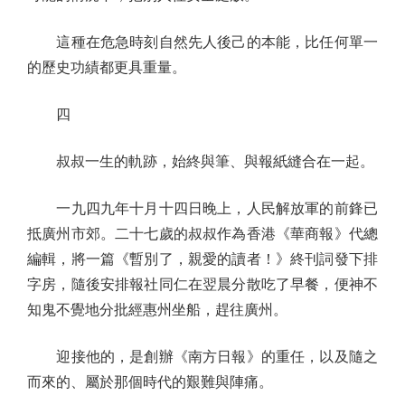
這種在危急時刻自然先人後己的本能，比任何單一
的歷史功績都更具重量。
四
叔叔一生的軌跡，始終與筆、與報紙縫合在一起。
一九四九年十月十四日晚上，人民解放軍的前鋒已
抵廣州市郊。二十七歲的叔叔作為香港《華商報》代總
編輯，將一篇《暫別了，親愛的讀者！》終刊詞發下排
字房，隨後安排報社同仁在翌晨分散吃了早餐，便神不
知鬼不覺地分批經惠州坐船，趕往廣州。
迎接他的，是創辦《南方日報》的重任，以及隨之
而來的、屬於那個時代的艱難與陣痛。