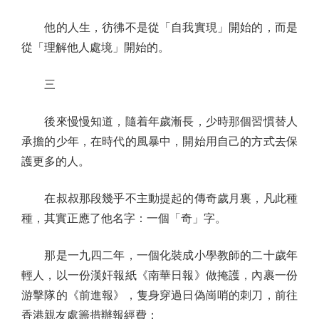
他的人生，彷彿不是從「自我實現」開始的，而是
從「理解他人處境」開始的。
三
後來慢慢知道，隨着年歲漸長，少時那個習慣替人
承擔的少年，在時代的風暴中，開始用自己的方式去保
護更多的人。
在叔叔那段幾乎不主動提起的傳奇歲月裏，凡此種
種，其實正應了他名字：一個「奇」字。
那是一九四二年，一個化裝成小學教師的二十歲年
輕人，以一份漢奸報紙《南華日報》做掩護，內裹一份
游擊隊的《前進報》，隻身穿過日偽崗哨的刺刀，前往
香港親友處籌措辦報經費；