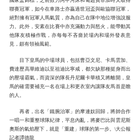
國家盃錦標，之前效力阿甲河床和葡超賓菲加時又取得
聯賽冠軍，如今在車路士亦贏過世冠盃與歐協聯冠軍，
絕對擁有冠軍人馬氣質，亦為自己在隊中地位增強說服
力。此外，安素在比賽中亦充滿動力與怒火，能帶動其
他隊友積極作戰，亦每每不吝嗇於場內和場外發表意
見，頗有領袖風範。
目下皇馬的中場球員，包括曹亞文尼、卡馬雲加、
費達歷高華維迪以至祖迪比寧咸，都欠缺那種挺身而出
的壓場霸氣，而資深的隊長丹尼爾卡華積又將離開，皇
馬的確需要補充一名在場上和更衣室內讓隊友馬首是瞻
的人。
再者，出名「鐵腕治軍」的摩連奴回歸，將帥合作
一唱一和重整球隊紀律，平息內亂，將麥巴比與雲尼斯
奧斯的氣焰壓下，就是「重建」球隊的第一步。\大公報
記者譚德龍