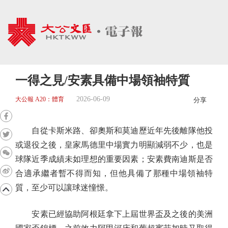
一得之見/安素具備中場領袖特質
2026-06-09
大公報 A20：體育
分享
自從卡斯米路、卻奧斯和莫迪歷近年先後離隊他投
或退役之後，皇家馬德里中場實力明顯減弱不少，也是
球隊近季成績未如理想的重要因素；安素費南迪斯是否
合適承繼者暫不得而知，但他具備了那種中場領袖特
質，至少可以讓球迷憧憬。
安素已經協助阿根廷拿下上屆世界盃及之後的美洲