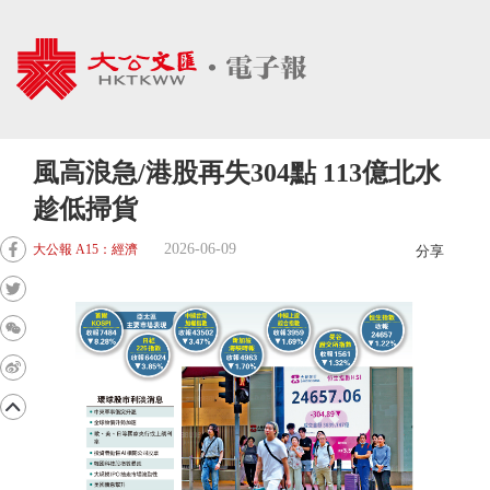
風高浪急/港股再失304點 113億北水
趁低掃貨
2026-06-09
大公報 A15：經濟
分享