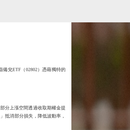
ETF（02802）憑藉獨特的
部分上漲空間透過收取期權金提
器」抵消部分損失，降低波動率，