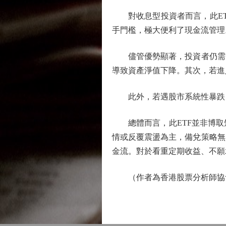
對收息型投資者而言，此ETF
手門檻，極大便利了現金流管理
儘管優勢顯著，投資者仍需留
導致資產淨值下降。其次，若進
此外，若遇股市系統性暴跌，
總體而言，此ETF並非博取
情或反覆震盪為主，備兌策略無
金流。對於看重定期收益、不願
（作者為香港股票分析師協會