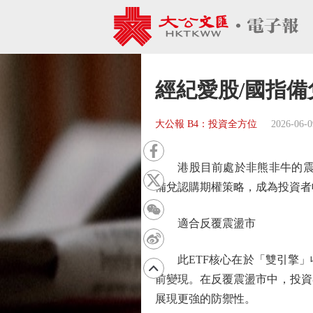
經紀愛股/國指備
大公報 B4：投資全方位
2026-06-0
港股目前處於非熊非牛的震盪市
備兌認購期權策略，成為投資者
適合反覆震盪市
此ETF核心在於「雙引擎」
前變現。在反覆震盪市中，投資
展現更強的防禦性。