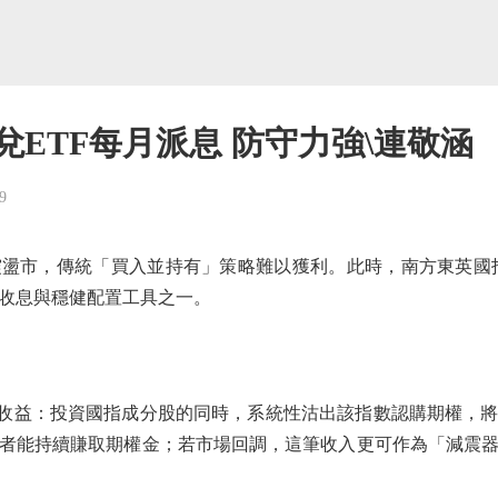
兌ETF每月派息 防守力強\連敬涵
9
，傳統「買入並持有」策略難以獲利。此時，南方東英國指備兌
收息與穩健配置工具之一。
收益：投資國指成分股的同時，系統性沽出該指數認購期權，將
者能持續賺取期權金；若市場回調，這筆收入更可作為「減震