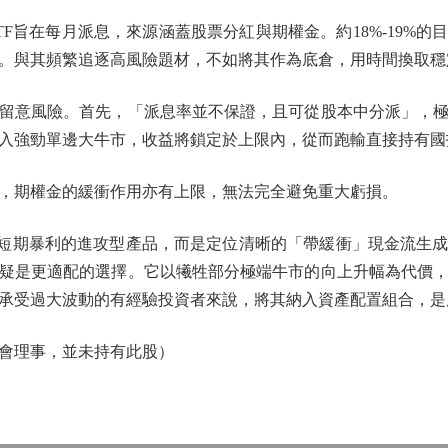
旨在每月派息，來源涵蓋股票分紅與期權金。約18%-19%的
。與其頻繁追逐高風險題材，不如將其作為底倉，用時間換取穩
意風險。首先，「派息率並不保證，且可從股本中分派」，極
入強勁單邊大牛市，收益將鎖定於上限內，從而跑輸直接持有國
期權金的緩衝作用亦有上限，無法完全避免重大虧損。
短期暴利的進攻型產品，而是定位清晰的「帶緩衝」現金流生成
疑是更適配的選擇。它以犧牲部分極端牛市的向上升幅為代價
承受過大波動的有經驗投資者來說，將其納入資產配置組合，是
理事，並未持有此股）