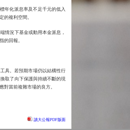
目標年化派息率及不足千元的低入
定的複利空間。
端情況下基金或動用本金派息，
指的回報。
工具。若預期市場仍以結構性行
，換取了向下保護與持續不斷的現
應對當前複雜市場的良方。
讀大公報PDF版面