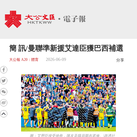
簡 訊/曼聯準新援艾達臣獲巴西補選
2026-06-09
大公報 A20：體育
分享
圖：艾歷臣接受搶救，隊友及職員圍布遮掩。\路透社