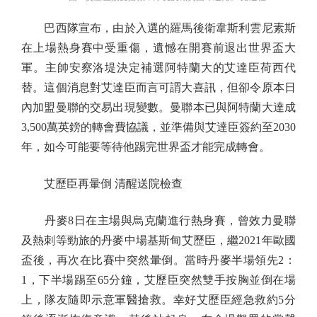
巴西隊宣布，由於入選的羅馬後衛韋斯利雲尼素斯
在上場熱身賽中受重傷，遺憾在開賽前退出世界盃大
軍。主帥安察洛堤決定補選阿特蘭大的艾達臣荷西代
替。這個消息對艾達臣而言可謂大喜訊，但卻令原本日
內加盟曼聯的交易出現變數。曼聯本已與阿特蘭大達成
3,500萬英鎊的轉會費協議，並準備與艾達臣簽約至2030
年，如今可能要等待他踢完世界盃才能完成轉會。
艾歷臣再暈倒 清醒送院檢查
丹麥8日在主場與烏克蘭進行熱身賽，曾效力曼聯
及熱刺等勁旅的丹麥中場基斯甸艾歷臣，繼2021年歐國
盃後，再次在比賽中突然暈倒。當時丹麥半場領先2：
1，下半場踢至65分鐘，艾歷臣突然雙手按胸並倒在場
上，隊友隨即示意軍醫搶救。幸好艾歷臣經急救約5分