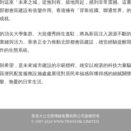
這座「未來之城」從無到有、拔地而起，感到非常震撼。這裏
部都會區建設有借鑒作用。香港擁有「背靠祖國、聯通世界」
成就。
頂尖大學集群。大批優秀師生進駐，將為新區注入源源不斷的
業鏈與活力。香港正全力推動北部都會區建設，雄安經驗提醒
作的生態系統。
希望，是未來城市建設的示範標桿。雄安以精湛的科技力量驅
區便民配套服務設施處處展現對居民幸福感與獲得感的細膩關懷
樂、無憂的日常生活。
香港大公文匯傳媒集團有限公司版權所有
© 1997-2026 WWW.TKWW.HK LIMITED.