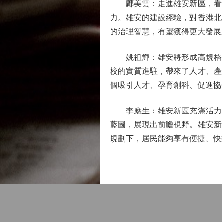
鄺美雲：走進雄安新區，看到
力。雄安的建設經驗，對香港北
的治理智慧，有望獲得更大發展
姚祖輝：雄安將形成高規格的
校的實質進駐，帶來了人才、產
個吸引人才、孕育創科、促進協
李應生：雄安新區充滿活力與
藍圖，展現出前瞻視野。雄安新
規劃下，居民能夠享有便捷、快