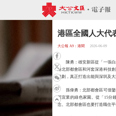
港區全國人大代
大公報 A9：港聞
2026-06-09
陳勇：雄安新區從「一張白紙
港北部都會區和河套深港科技創
規劃，真正打造出能與深圳及大
孫偉勇：北部都會區可借鑒雄
居宜業的綠色家園。從「15分
念。北部都會區也要打造職住平