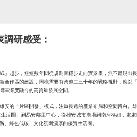
表調研感受：
」起步，短短數年間從規劃圖穩步走向實景畫，無不體現出長
新合作區的建設，同樣需要有跨越二三十年的戰略視野，應以
灣區深度融合的高質量發展空間。
安的「片區開發」模式，注重長遠的產業布局和空間留白。雄
鐘生活圈」到易安鄰里中心，從雄安城市廣場到南河樞紐，處
衡、綠色低碳、文化氛圍濃厚的優質生活圈。