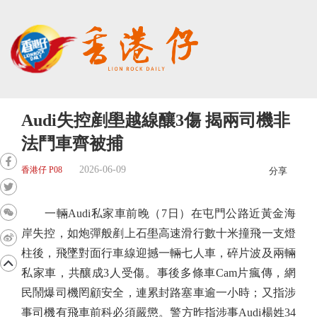
Audi失控剷壆越線釀3傷 揭兩司機非
法鬥車齊被捕
2026-06-09
香港仔 P08
分享
一輛Audi私家車前晚（7日）在屯門公路近黃金海
岸失控，如炮彈般剷上石壆高速滑行數十米撞飛一支燈
柱後，飛墜對面行車線迎撼一輛七人車，碎片波及兩輛
私家車，共釀成3人受傷。事後多條車Cam片瘋傳，網
民鬧爆司機罔顧安全，連累封路塞車逾一小時；又指涉
事司機有飛車前科必須嚴懲。警方昨指涉事Audi楊姓34