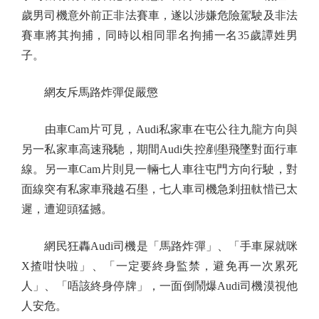
歲男司機意外前正非法賽車，遂以涉嫌危險駕駛及非法
賽車將其拘捕，同時以相同罪名拘捕一名35歲譚姓男
子。
網友斥馬路炸彈促嚴懲
由車Cam片可見，Audi私家車在屯公往九龍方向與
另一私家車高速飛馳，期間Audi失控剷壆飛墜對面行車
線。另一車Cam片則見一輛七人車往屯門方向行駛，對
面線突有私家車飛越石壆，七人車司機急剎扭軚惜已太
遲，遭迎頭猛撼。
網民狂轟Audi司機是「馬路炸彈」、「手車屎就咪
X揸咁快啦」、「一定要終身監禁，避免再一次累死
人」、「唔該終身停牌」，一面倒鬧爆Audi司機漠視他
人安危。