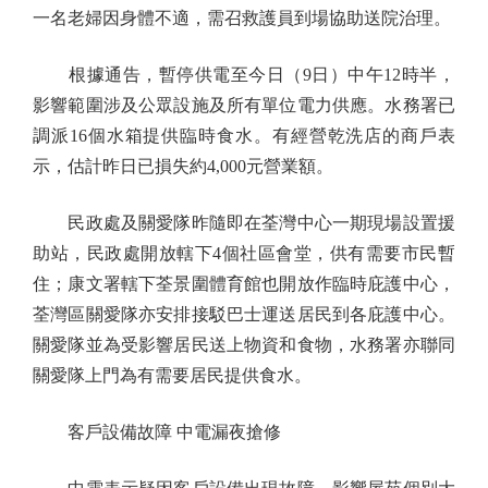
一名老婦因身體不適，需召救護員到場協助送院治理。
根據通告，暫停供電至今日（9日）中午12時半，
影響範圍涉及公眾設施及所有單位電力供應。水務署已
調派16個水箱提供臨時食水。有經營乾洗店的商戶表
示，估計昨日已損失約4,000元營業額。
民政處及關愛隊昨隨即在荃灣中心一期現場設置援
助站，民政處開放轄下4個社區會堂，供有需要市民暫
住；康文署轄下荃景圍體育館也開放作臨時庇護中心，
荃灣區關愛隊亦安排接駁巴士運送居民到各庇護中心。
關愛隊並為受影響居民送上物資和食物，水務署亦聯同
關愛隊上門為有需要居民提供食水。
客戶設備故障 中電漏夜搶修