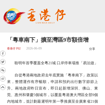
「粵車南下」擴至灣區9市額倍增
2026-06-09
香港仔 P02
分享
盼明年首季覆蓋全粵21城 口岸停車場推「易泊遊」
自從粵港兩地政府去年底實施「粵車南下」政策以
來，整體運作有序暢順，申請和預約出行數字節節上
升。兩地政府昨日宣布，即日起新增深圳、佛山、東
莞、惠州和肇慶5個城市，以覆蓋粵港澳大灣區全部9個
內地城市，並計劃最遲明年第一季推廣至全廣東省21個