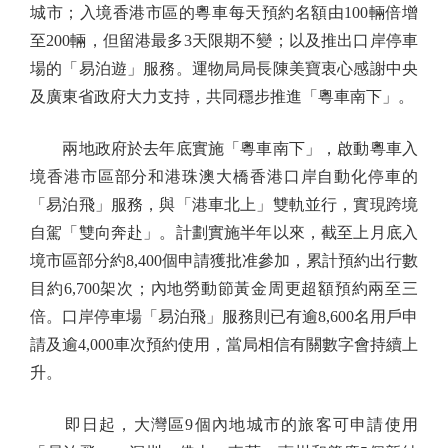
城市；入境香港市區的粵車每天預約名額由100輛倍增
至200輛，但留港最多3天限期不變；以及推出口岸停車
場的「易泊遊」服務。運物局局長陳美寶衷心感謝中央
及廣東省政府大力支持，共同穩步推進「粵車南下」。
兩地政府於去年底實施「粵車南下」，啟動粵車入
境香港市區部分和港珠澳大橋香港口岸自動化停車的
「易泊飛」服務，與「港車北上」雙軌並行，實現跨境
自駕「雙向奔赴」。計劃實施半年以來，截至上月底入
境市區部分約8,400個申請獲批准參加，累計預約出行數
目約6,700架次；內地勞動節黃金周更超額預約兩至三
倍。口岸停車場「易泊飛」服務則已有逾8,600名用戶申
請及逾4,000車次預約使用，當局相信有關數字會持續上
升。
即日起，大灣區9個內地城市的旅客可申請使用