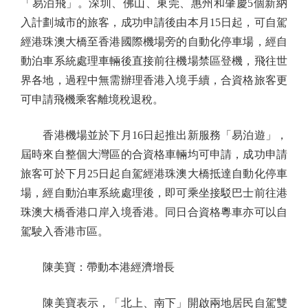
「易泊飛」。深圳、佛山、東莞、惠州和肇慶5個新納
入計劃城市的旅客，成功申請後由本月15日起，可自駕
經港珠澳大橋至香港國際機場旁的自動化停車場，經自
動泊車系統處理車輛後直接前往機場禁區登機，飛往世
界各地，過程中無需辦理香港入境手續，合資格旅客更
可申請飛機乘客離境稅退稅。
香港機場並於下月16日起推出新服務「易泊遊」，
屆時來自整個大灣區的合資格車輛均可申請，成功申請
旅客可於下月25日起自駕經港珠澳大橋抵達自動化停車
場，經自動泊車系統處理後，即可乘坐接駁巴士前往港
珠澳大橋香港口岸入境香港。同日合資格粵車亦可以自
駕駛入香港市區。
陳美寶：帶動本港經濟增長
陳美寶表示，「北上、南下」開啟兩地居民自駕雙