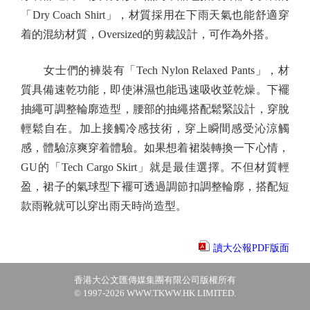
「Dry Coach Shirt」，材質採用在下雨天氣也能舒適穿
着的混紡材質，Oversized的剪裁設計，可作為外搭。
女士們的褲裝有「Tech Nylon Relaxed Pants」，材
質具備速乾功能，即使淋濕也能迅速吸收並乾燥。下襬
抽繩可調整輪廓造型，腰部的抽繩搭配鬆緊設計，穿脫
輕鬆自在。加上接觸冷感技術，穿上瞬間感受沁涼觸
感，體驗涼爽穿着體驗。如果想着裙裝轉換一下心情，
GU的「Tech Cargo Skirt」就是最佳選擇。不但材質輕
盈，裙子的氣球型下襬可透過調節扣調整輪廓，搭配短
款雨靴就可以穿出雨天時尚造型。
讀大公報PDF版面
香港大公文匯傳媒集團有限公司版權所有
© 1997-2026 WWW.TKWW.HK LIMITED.