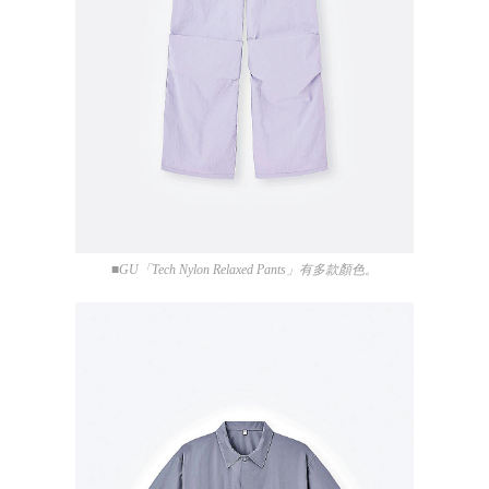
■GU「Tech Nylon Relaxed Pants」有多款顏色。