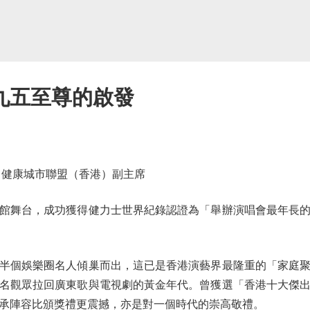
九五至尊的啟發
健康城市聯盟（香港）副主席
舞台，成功獲得健力士世界紀錄認證為「舉辦演唱會最年長的
個娛樂圈名人傾巢而出，這已是香港演藝界最隆重的「家庭聚
名觀眾拉回廣東歌與電視劇的黃金年代。曾獲選「香港十大傑
承陣容比頒獎禮更震撼，亦是對一個時代的崇高敬禮。