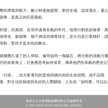
的專業與毅力，數小時毫無疲態，掌控全場、談笑風生，還公
盡興，是真正的巨星風範。
老」的真諦。在崇尚速食名氣的年代，他用行動告訴後輩：真
張學友、劉德華、楊千嬅這些傑青得主，至今仍是行業標杆，
限制，堅持才是永恒的舞台。
樂圈久違了的人情味。修哥如同一塊磁石，將分散的演藝力量
代的前輩身上，社會應思考如何保育、傳承他們所承載的歷史記
行路」，但大家看到的是他持續向前的生命狀態。他不設限、
康、對生活的熱情與良好的人際關係，人生的「加時賽」可以比
香港大公文匯傳媒集團有限公司版權所有
© 1997-2026 WWW.TKWW.HK LIMITED.