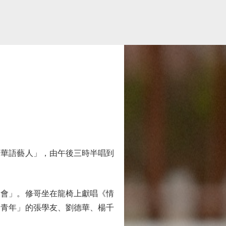
華語藝人」，由午後三時半唱到
會」。修哥坐在龍椅上獻唱《情
出青年」的張學友、劉德華、楊千