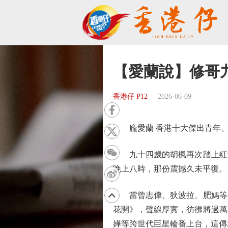
【愛蘭說】修哥
香港仔 P12
2026-06-09
龐愛蘭 香港十大傑出青年、
九十四歲的胡楓再次踏上紅館
晚上八時，那份震撼久未平復。
當曾志偉、狄波拉、肥媽等半
花開》，聲線厚實，彷彿將過萬
嬅等跨世代巨星輪番上台，這傳