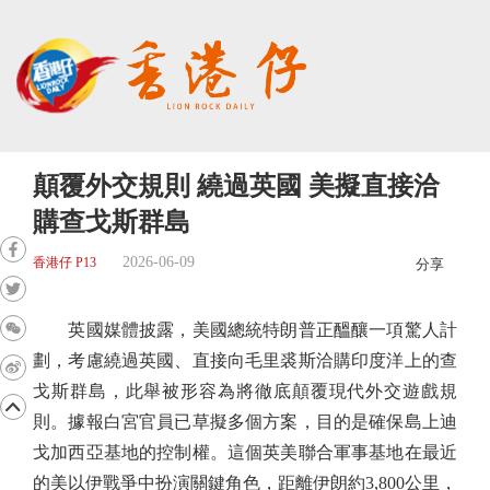
顛覆外交規則 繞過英國 美擬直接洽
購查戈斯群島
2026-06-09
香港仔 P13
分享
英國媒體披露，美國總統特朗普正醞釀一項驚人計
劃，考慮繞過英國、直接向毛里裘斯洽購印度洋上的查
戈斯群島，此舉被形容為將徹底顛覆現代外交遊戲規
則。據報白宮官員已草擬多個方案，目的是確保島上迪
戈加西亞基地的控制權。這個英美聯合軍事基地在最近
的美以伊戰爭中扮演關鍵角色，距離伊朗約3,800公里，