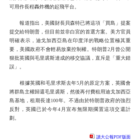
可用作長程轟炸機的起飛平台。
報道指出，美國財長貝森特已將這項「買島」提案
提交給特朗普，但目前並非白宮的首選方案。美方官員
明確表示，迪戈加西亞島在印度洋的戰略位置極其重
要，美國政府不會輕易放棄控制權。特朗普2月曾公開
狠批英國與毛里裘斯達成的移交協議，直斥是「重大錯
誤」。
根據英國和毛里求斯去年5月的原定方案，英國會
將群島主權歸還毛里裘斯，然後再付費租用迪戈加西亞
島基地，租期長達100年。不過由於特朗普政府的強烈
反對，英國已於今年4月宣布無限期擱置這項交還計
劃。
讀大公報PDF版面