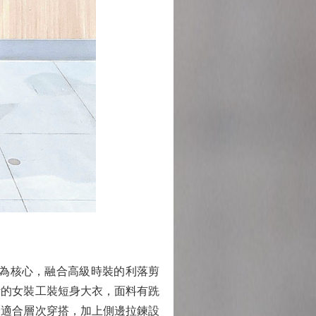
常」為核心，融合高級時裝的利落剪
計的女裝工裝短身大衣，面料有跣
最適合層次穿搭，加上側邊拉鍊設