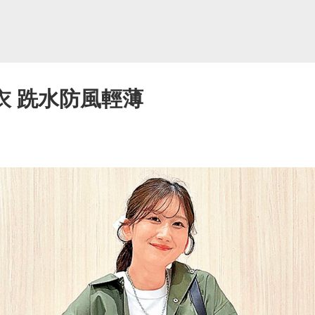
大衣 跣水防風輕薄