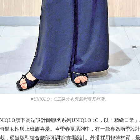
■UNIQLO : C工裝大衣剪裁利落又輕薄。
LO旗下高端設計師聯名系列UNIQLO : C，以「精緻日
時髦女性與上班族喜愛。今季春夏系列中，有一款專為雨季設
裁，硬挺版型結合腰部可調節抽繩設計。外搭採用輕薄材質，