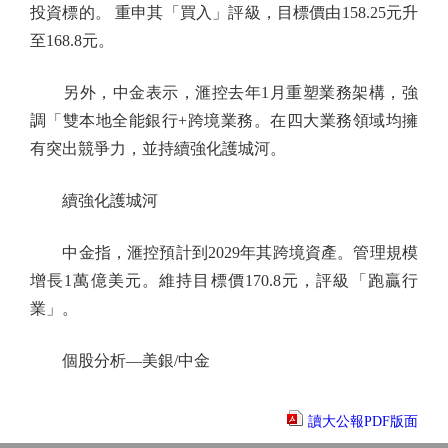
投資標的。 重申其「買入」評級，目標價由158.25元升
至168.8元。
另外，中金表示，滙控去年1月重塑業務架構，強
調「雙本地全能銀行+跨境業務。在四大業務領域均擁
有突出競爭力，並持續強化護城河。
續強化護城河
中金指，滙控預計到2029年其跨境資產。管理規模
增長1萬億美元。維持目標價170.8元，評級「跑贏行
業」。
個股分析—美銀/中金
讀大公報PDF版面