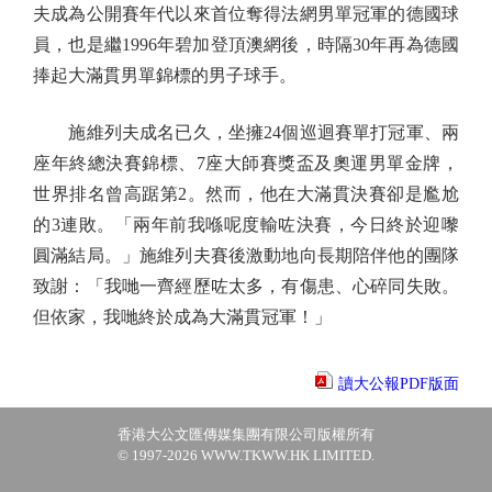
夫成為公開賽年代以來首位奪得法網男單冠軍的德國球
員，也是繼1996年碧加登頂澳網後，時隔30年再為德國
捧起大滿貫男單錦標的男子球手。
施維列夫成名已久，坐擁24個巡迴賽單打冠軍、兩
座年終總決賽錦標、7座大師賽獎盃及奧運男單金牌，
世界排名曾高踞第2。然而，他在大滿貫決賽卻是尷尬
的3連敗。「兩年前我喺呢度輸咗決賽，今日終於迎嚟
圓滿結局。」施維列夫賽後激動地向長期陪伴他的團隊
致謝：「我哋一齊經歷咗太多，有傷患、心碎同失敗。
但依家，我哋終於成為大滿貫冠軍！」
讀大公報PDF版面
香港大公文匯傳媒集團有限公司版權所有
© 1997-2026 WWW.TKWW.HK LIMITED.