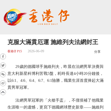
克服大滿貫厄運 施維列夫法網封王
2026-06-09
香港仔 P15
分享
29歲的德國球手施維列夫，昨晨在法網男單決賽與
意大利新星科博利苦戰5盤，耗時長達4小時20分鐘後，
以6:1、4:6、6:4、6:7、6:1險勝，職業生涯首度捧起大滿
貫男單冠軍。
法網男單冠軍的「火槍手盃」，不僅填補了他職業
生涯唯一的遺憾，更寫下德國網球歷史新章——施維列