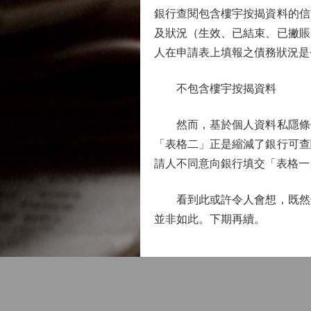
銀行查閱包含樓宇按揭資料的信
及狀況（生效、已結束、已撇賬
人在申請表上填報之債務狀況是
不包含樓宇按揭資料
然而，基於個人資料私隱條例
「表格二」正是縮減了銀行可查
請人不同意向銀行填交「表格一」
看到此或許令人會想，既然借
並非如此。下期再續。