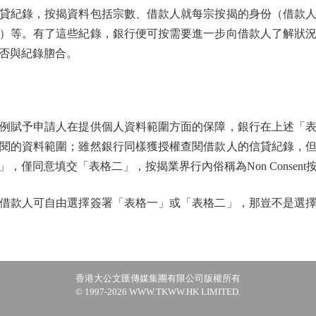
貸紀錄，按揭資料包括宗數、借款人就每宗按揭的身份（借款
）等。有了這些紀錄，銀行便可按需要進一步向借款人了解狀
否與紀錄脗合。
賦予申請人在提供個人資料範圍方面的保障，銀行在上述「表
閱的資料範圍；雖然銀行同樣獲授權查閱借款人的信貸紀錄，
，僅同意填交「表格二」，按揭業界行內俗稱為Non Consent
款人可自由選擇簽署「表格一」或「表格二」，那豈不是選擇
香港大公文匯傳媒集團有限公司版權所有
© 1997-2026 WWW.TKWW.HK LIMITED.