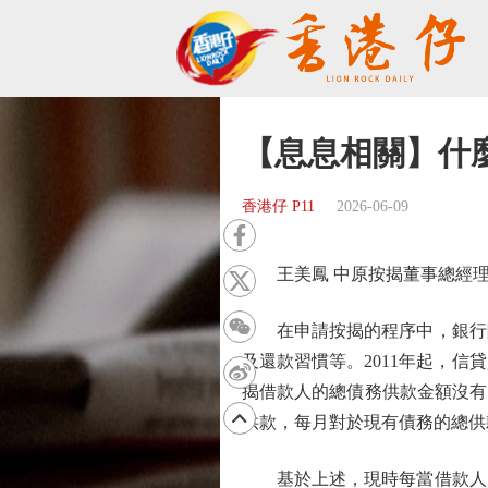
【息息相關】什麼是
香港仔 P11
2026-06-09
王美鳳 中原按揭董事總經
在申請按揭的程序中，銀行除
及還款習慣等。2011年起，
揭借款人的總債務供款金額沒有
供款，每月對於現有債務的總供
基於上述，現時每當借款人向