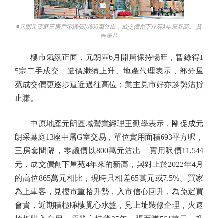
■元朗采葉庭三房戶零議價以800萬沽出，成交價創下屋苑4年來新高。 資
料圖片
樓市氣氛正面，元朗區6月開局保持暢旺，暫錄得1
5宗二手成交，造價繼續上升。地產代理表示，部分屋
苑成交價更逐步逼近過往高位；業主見市好亦趁勢沽貨
止賺。
中原地產元朗區域營業經理王勤學表示，剛促成元
朗采葉庭13座中層G室交易，單位實用面積693平方呎，
三房套間隔，零議價以800萬元沽出，實用呎價11,544
元，成交價創下屋苑4年來的新高，與對上於2022年4月
的高位865萬元相比，現時只相差65萬元或7.5%。買家
為上車客，見樓市重拾升勢，入市信心回升，為免遲買
會貴，近期積極睇樓覓心水盤，見上址裝修企理，火速