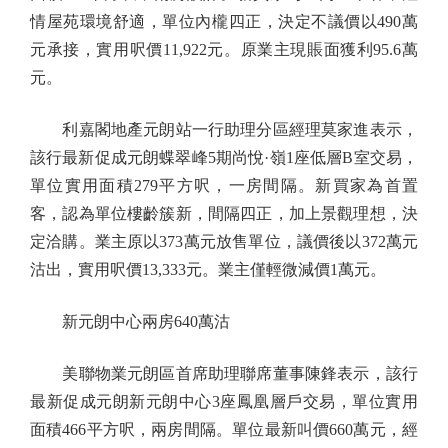
情屋苑環境舒適，單位內櫳四正，決定不議價以490萬
元承接，實用呎價11,922元。原業主現賬面獲利95.6萬
元。
利嘉閣地產元朗站一行助理分區經理莫家進表示，
該行最新促成元朗蝶翠峰5期尚悅·嶺1座低層B室交易，
單位實用面積279平方呎，一房間隔。新買家為首置
客，認為單位樓齡簇新，間隔四正，加上景觀理想，決
定洽購。業主原以373萬元放售單位，議價後以372萬元
沽出，實用呎價13,333元。業主僅輕微減價1萬元。
新元朗中心兩房640萬沽
美聯物業元朗區首席助理聯席董事陳鋒表示，該行
最新促成元朗新元朗中心3座鳳凰層戶交易，單位實用
面積466平方呎，兩房間隔。單位最新叫價660萬元，經