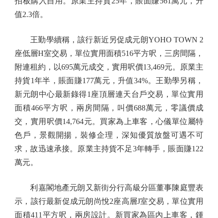
拍板購入自用。原業主持貨25年，賬面賺561萬元，升
值2.3倍。
王勤學續稱，該行新近另促成元朗YOHO TOWN 2
座低層H室交易，單位實用面積516平方呎，三房間隔，
附連租約，以695萬元成交，實用呎價13,469元。原業主
持貨1年半，賬面賺177萬元，升值34%。王勤學另稱，
新元朗中心最新錄得1座頂層連天台戶交易，單位實用
面積466平方呎，兩房間隔，叫價688萬元，零議價成
交，實用呎價14,764元。買家為上車客，心儀單位屬特
色戶，景觀開揚，裝修企理，深知優質放盤可遇不可
求，故迅速承接。原業主持貨不足3年轉手，賬面賺122
萬元。
利嘉閣地產元朗又新街分行高級分區董事陳庭豐表
示，該行最新促成元朗尚悅2座高層J室交易，單位實用
面積411平方呎，兩房設計。新買家為區內上車客，鍾