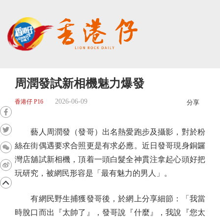
周潤發試新相機魅力爆發
2026-06-09
香港仔 P16
分享
藝人周潤發（發哥）出名熱愛跑步及攝影，對於粉
絲在街偶遇要求合照更是有求必應。近日發哥現身銅鑼
灣店舖試新相機，頂着一頭白髮全神貫注拿起心頭好把
玩研究，被網民形容是「最有魅力的男人」。
有網民野生捕獲發哥後，於網上分享細節：「我當
時脫口而出『太帥了』，發哥說『什麼』，我說『您太