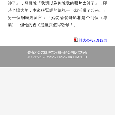
帥了』，發哥說『我還以為你說我的照片太帥了』，即
時全場大笑，本來很緊綳的氣氛一下就活躍了起來。」
另一位網民則留言：「姑勿論發哥影相是否到位（專
業），但他的親民態度真值得敬佩！」
讀大公報PDF版面
香港大公文匯傳媒集團有限公司版權所有
© 1997-2026 WWW.TKWW.HK LIMITED.