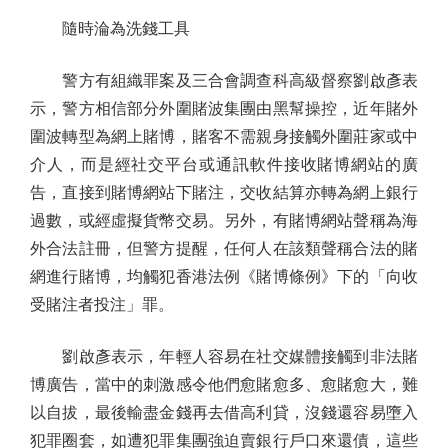
隨時淪為洗錢工具
警方有組織罪案及三合會調查科高級督察劉啟彥表
示，警方相信部分外圍賭波集團由黑幫操控，近年賭外
圍波轉型為網上賭博，賭客不需親身接觸外圍莊家或中
介人，而是經社交平台或通訊軟件接收賭博網站的廣
告，直接到賭博網站下賭注，交收結算亦轉為網上銀行
過數，或經虛擬貨幣交易。另外，有賭博網站聲稱為海
外合法註冊，但警方提醒，任何人在該類聲稱合法的賭
網進行賭博，均觸犯香港法例《賭博條例》下的「向收
受賭注者投注」罪。
劉啟彥表示，年輕人容易在社交媒體接觸到非法賭
博廣告，當中的刺激感令他們愈賭愈多、愈賭愈大，難
以自拔，最後輸盡金錢再去借高利貸，沒錢還容易墮入
犯罪圈套，如遭犯罪集團強迫賣銀行戶口來還債，這些