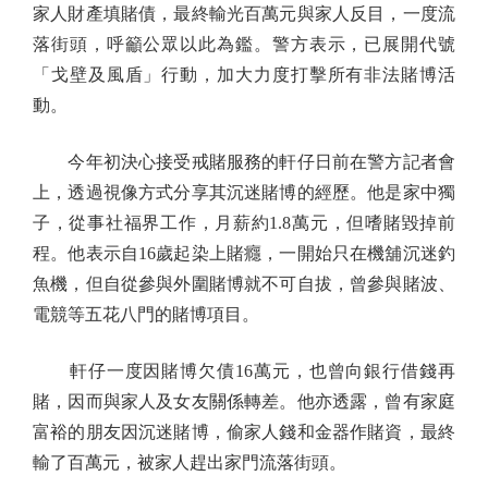
家人財產填賭債，最終輸光百萬元與家人反目，一度流
落街頭，呼籲公眾以此為鑑。警方表示，已展開代號
「戈壁及風盾」行動，加大力度打擊所有非法賭博活
動。
今年初決心接受戒賭服務的軒仔日前在警方記者會
上，透過視像方式分享其沉迷賭博的經歷。他是家中獨
子，從事社福界工作，月薪約1.8萬元，但嗜賭毀掉前
程。他表示自16歲起染上賭癮，一開始只在機舖沉迷釣
魚機，但自從參與外圍賭博就不可自拔，曾參與賭波、
電競等五花八門的賭博項目。
軒仔一度因賭博欠債16萬元，也曾向銀行借錢再
賭，因而與家人及女友關係轉差。他亦透露，曾有家庭
富裕的朋友因沉迷賭博，偷家人錢和金器作賭資，最終
輸了百萬元，被家人趕出家門流落街頭。