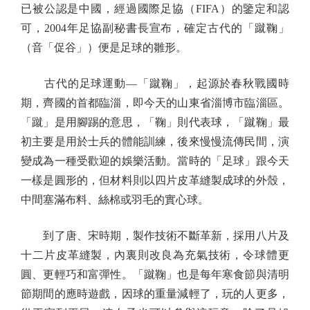
已被公認是中國，經過國際足協（FIFA）的鑒定和認
可，2004年足協副秘書長宣布，確定古代的「蹴鞠」
（音「促谷」）便是足球的雛形。
古代的足球運動—「蹴鞠」，起源於春秋戰國時
期，齊國的首都臨淄，即今天的山東省淄博市臨淄區。
「蹴」是用腳踢的意思，「鞠」則代表球，「蹴鞠」最
初主要是用於士兵的體能訓練，後來慢慢流傳民間，演
變成為一種受歡迎的娛樂活動。當時的「足球」跟今天
一樣是圓形的，但材料則以四片皮革縫製成球的外殼，
中間塞滿布料、絲棉或羽毛的實心球。
到了唐、宋時期，製作技術不斷革新，採用八片及
十二片皮革縫製，內裏則改良為充氣技術，令球體更
圓、更輕巧和富彈性。「蹴鞠」也是每年寒食節與清明
節期間的應時遊戲，因球的重量減輕了，玩的人更多，