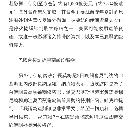
裁影響，伊朗至今合計約有1,000億美元（約7,834億港
元）海外資產無法支取，其資金主要源自歷年累計的原
油海外銷售營收及海外儲備。被凍結的伊朗資產如今也
是停火協議談判最大癥結之一，美國可能動用這筆資
產，或進一步影響陷入停滯的談判，以及本已脆弱的臨
時停火。
巴國內長訪德黑蘭斡旋衝突
另外，伊朗內政部長莫梅尼6日晚間會見到訪的巴
基斯坦內政部長納克維。納克維表示，這次訪問是為了
向伊朗最高領袖穆傑塔巴，遞交巴基斯坦陸軍參謀長穆
尼爾和總理夏巴茲關於當前局勢的特別信函。納克維提
到，「我認為這則訊息非常重要，希望一切順利，危機
早日結束。」納克維7日在德黑蘭將該封特別信函轉交
給伊朗外長阿拉格齊。