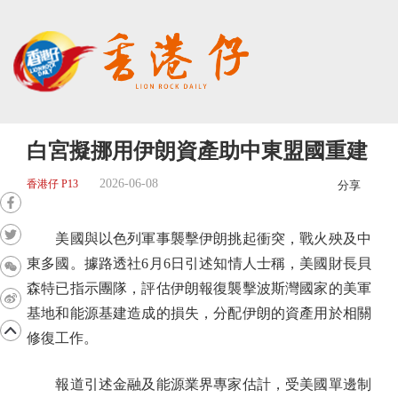
白宮擬挪用伊朗資產助中東盟國重建
2026-06-08
香港仔 P13
分享
美國與以色列軍事襲擊伊朗挑起衝突，戰火殃及中
東多國。據路透社6月6日引述知情人士稱，美國財長貝
森特已指示團隊，評估伊朗報復襲擊波斯灣國家的美軍
基地和能源基建造成的損失，分配伊朗的資產用於相關
修復工作。
報道引述金融及能源業界專家估計，受美國單邊制