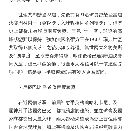
世盃共舉辦過22屆，先後共有31名球員曾榮登當屆
決賽周神射手（金靴獎，入球數相同並列獲獎），但歷
史上卻從未有球員兩度奪獎。畢竟4年一度，球隊的高
峰狀態難以保持，強如法國名宿方亭在1958年瑞典世盃
共取得13個入球，之後亦無以為繼。當世兩大名將美斯
及C朗拿度，至今更從未得獎，即使後者已連續5屆決賽
周入波，但已41歲的他，很難令人相信可以一償這個獎
項心願，還是專心爭取連續6屆有波入更為實際。
卡尼麥巴比 爭首位兩度奪獎
在近兩個球季，前屆神射手英格蘭哈利卡尼、及上
屆神射手法國麥巴比，都持續處於佳態、並在球會及國
家隊都交出大量入球。兩人都極渴望成為史上首位兩奪
世盃金球獎球員！加上英格蘭及法國今屆陣容無論實力