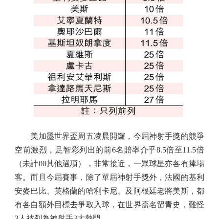
美加墨世界盃周五凌晨開鑼，今屆神射手獎的競爭
空前激烈，足智彩列出的前6名賠率介乎8.5倍至11.5倍
（未計00其他選項），非常接近，一眾球星亦各有捧場
客。而且今屆賽事，除了單屆神射手獎外，法國的基利
安麥巴比、英格蘭的哈利卡尼、及阿根廷老將美斯，都
有各自額外目標去爭取入球，在世界盃名留青史，難怪
3人被列為神射手3大熱門。