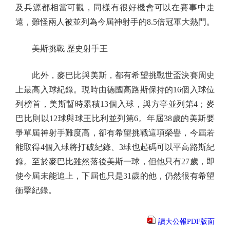
及兵源都相當可觀，同樣有很好機會可以在賽事中走
遠，難怪兩人被並列為今屆神射手的8.5倍冠軍大熱門。
美斯挑戰 歷史射手王
此外，麥巴比與美斯，都有希望挑戰世盃決賽周史
上最高入球紀錄。現時由德國高路斯保持的16個入球位
列榜首，美斯暫時累積13個入球，與方亭並列第4；麥
巴比則以12球與球王比利並列第6。年屆38歲的美斯要
爭單屆神射手難度高，卻有希望挑戰這項榮譽，今屆若
能取得4個入球將打破紀錄、3球也起碼可以平高路斯紀
錄。至於麥巴比雖然落後美斯一球，但他只有27歲，即
使今屆未能追上，下屆也只是31歲的他，仍然很有希望
衝擊紀錄。
讀大公報PDF版面