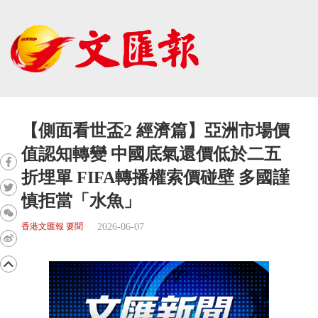
【側面看世盃2 經濟篇】亞洲市場價
值認知轉變 中國底氣還價低於二五
折埋單 FIFA轉播權索價碰壁 多國謹
慎拒當「水魚」
2026-06-07
香港文匯報 要聞