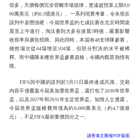
倍多，天價報價完全背離市場規律，更遠超預算上限8,0
00萬美元（約6.3億港元）。一系列現實考量，令央視在
談判中姿態強硬：今屆世界盃約七成比賽在北京時間凌
晨至上午進行，淘汰賽則大多在凌晨3時後，嚴重影響
收視率與廣告招商。與此同時，本屆有48支球隊參賽，
雖然場次從64場增至104場，但部分對決的水平被稀
釋。而中國隊未獲世界盃參賽資格，令國內觀眾熱情有
限。
FIFA與中國的談判於5月15日最終達成共識，交易
內容不僅覆蓋今屆美加墨世界盃，還打包了2030年世界
盃，以及2027年和2031年女足世界盃。知情人士透露，
今屆世界盃版權費用僅為約6,000萬美元（約4.7億港
元），不足FIFA最初要價四分之一。
讀香港文匯報PDF版面