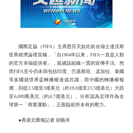
國際足協（FIFA）主席恩芬天奴此前在瑞士達沃斯
世界經濟論壇宣稱，「自1904年以來，FIFA一直是人類
的官方幸福提供者」，延續該組織一貫的宣傳手法。然
而FIFA至今仍未與包括印度、巴基斯坦、孟加拉、泰國
等多國就世界盃轉播權達成共識，而中國的轉播權報
價，則從2.5億至3億美元（約19.6億至23.5億港元）大跌
至6,000萬美元（約4.7億港元）。分析認為足球作為全
球第一「商業運動」，正面臨前所未有的壓力。
●香港文匯報記者 胡藝禾