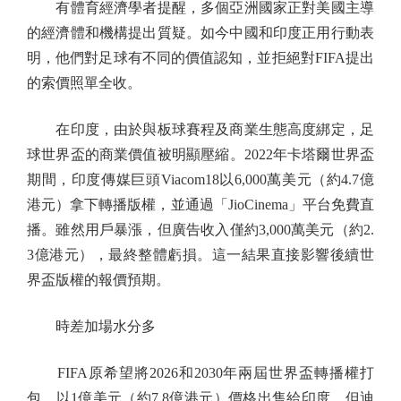
有體育經濟學者提醒，多個亞洲國家正對美國主導
的經濟體和機構提出質疑。如今中國和印度正用行動表
明，他們對足球有不同的價值認知，並拒絕對FIFA提出
的索價照單全收。
在印度，由於與板球賽程及商業生態高度綁定，足
球世界盃的商業價值被明顯壓縮。2022年卡塔爾世界盃
期間，印度傳媒巨頭Viacom18以6,000萬美元（約4.7億
港元）拿下轉播版權，並通過「JioCinema」平台免費直
播。雖然用戶暴漲，但廣告收入僅約3,000萬美元（約2.
3億港元），最終整體虧損。這一結果直接影響後續世
界盃版權的報價預期。
時差加場水分多
FIFA原希望將2026和2030年兩屆世界盃轉播權打
包，以1億美元（約7.8億港元）價格出售給印度，但迪