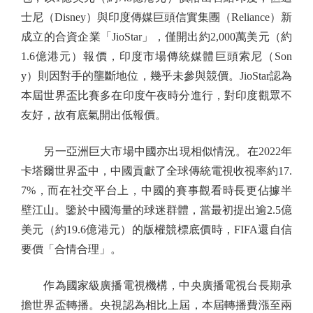
士尼（Disney）與印度傳媒巨頭信實集團（Reliance）新
成立的合資企業「JioStar」，僅開出約2,000萬美元（約
1.6億港元）報價，印度市場傳統媒體巨頭索尼（Son
y）則因對手的壟斷地位，幾乎未參與競價。JioStar認為
本屆世界盃比賽多在印度午夜時分進行，對印度觀眾不
友好，故有底氣開出低報價。
另一亞洲巨大市場中國亦出現相似情況。在2022年
卡塔爾世界盃中，中國貢獻了全球傳統電視收視率約17.
7%，而在社交平台上，中國的賽事觀看時長更佔據半
壁江山。鑒於中國海量的球迷群體，當最初提出逾2.5億
美元（約19.6億港元）的版權競標底價時，FIFA還自信
要價「合情合理」。
作為國家級廣播電視機構，中央廣播電視台長期承
擔世界盃轉播。央視認為相比上屆，本屆轉播費漲至兩