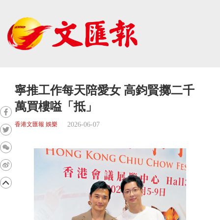
寧推工作每天陪愛女 高鈞賢擲二千
萬買樓嗌「抵」
2026-06-07
香港文匯報 娛樂