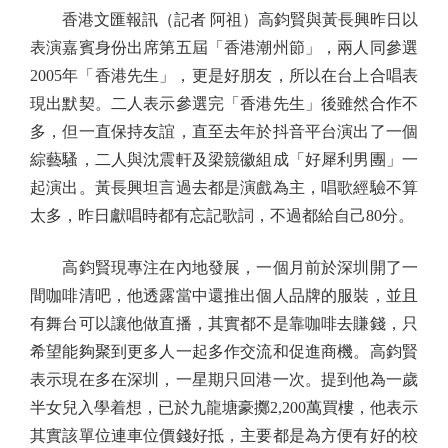
香港文匯報訊（記者 阿祖）高鈞賢與黃長興昨日以
表演嘉賓身份出席第五屆「香港潮州節」，兩人同參選
2005年「香港先生」，更是好朋友，所以在台上合唱表
現出默契。二人表示參選完「香港先生」後雖然合作不
多，但一直保持友誼，直至去年於抖音平台演出了一個
綜藝騷，二人與沈震軒及梁競徽組成「好犀利男團」一
起演出。黃長興坦言過去都是演戲為主，唱歌經驗不算
太多，昨日獻唱時都有忘記歌詞，不過都給自己80分。
高鈞賢現專注在內地發展，一個月前於深圳開了一
間咖啡清吧，他透露當中還推出個人品牌的服裝，並且
有舞台可以讓他做直播，其實都不是靠咖啡去賺錢，只
希望能夠聚到更多人一起多作交流和促進商機。高鈞賢
表示現在多在深圳，一星期只回港一次。提到他為一歲
半女兒入學着想，已於九龍塘豪擲2,200萬買樓，他表示
其實該單位連車位價錢好抵，主要都是為方便有好的校