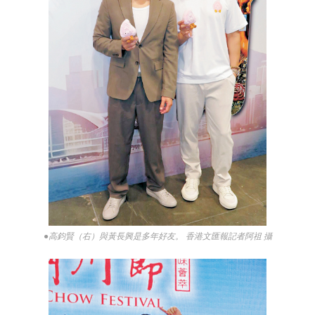
●高鈞賢（右）與黃長興是多年好友。 香港文匯報記者阿祖 攝