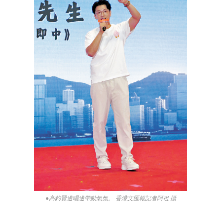
●高鈞賢邊唱邊帶動氣氛。 香港文匯報記者阿祖 攝