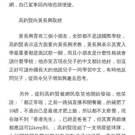
網，自己駕車回內地也很便捷。
高鈞賢向黃長興取經
黃長興育有三個小朋友，全部都不是讀國際學校，
高鈞賢表示這方面要向黃長興求教，黃長興表示其實入
學最重要都是面試那一關，而且小朋友是什麼性格就會
讀什麼學校；他亦笑言現在兒子的中文都比他好，但這
正好可讓外國長大的他跟兒子一同學習中文，有時他反
問兒子，從而令兒子增加興趣去思考。
另外，提到高鈞賢被網民取笑他開始發福，他笑
說：「都正常啦，之前一路搞直播和開餐廳，的確肥了
10磅，不過自己是最後才肥上臉，所以都不太察覺，現
在做不到『香港先生』，已經是爸爸了，但其實再鍛煉
都應該可以keep到。」高鈞賢現組了一支明星籃球隊，