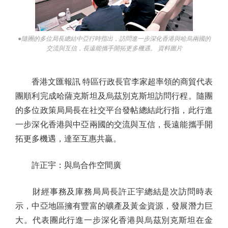
●隨團的多位局長總結中亞行時指出，訪問進一步深化香港與哈烏兩國的
交流與互信，長遠能攜手開拓更多機遇。 資料圖片
香港文匯報訊 特區行政長官李家超率領的商貿代表
團順利完成哈薩克斯坦及烏茲別克斯坦訪問行程。隨團
的多位政策局局長在社交平台發帖總結此行指，此行進
一步深化香港與中亞兩國的交流與互信，長遠能攜手開
拓更多機遇，達至互惠共贏。
許正宇：與烏合作空間廣
財經事務及庫務局局長許正宇總結是次訪問時表
示，中亞地區擁有豐富的礦產及黃金資源，發展潛力巨
大。代表團此行進一步深化香港與烏茲別克斯坦在金