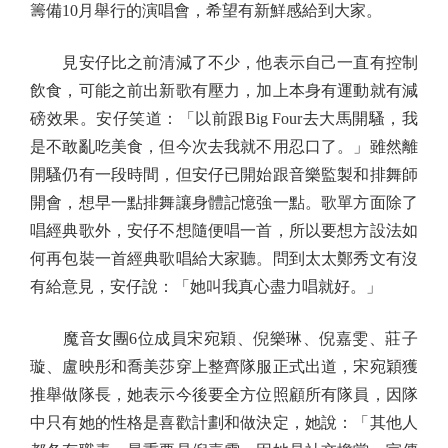
籌備10月舉行的演唱會，希望有新鮮感給到大家。
見安仔比之前清減了不少，他表示自己一直有控制
飲食，可能之前出新歌有壓力，加上本身有運動就有減
磅效果。安仔笑道：「以前跟Big Four去大馬開騷，我
是不敢亂吃美食，但今次去我就不用忍口了。」雖然離
開騷仍有一段時間，但安仔已開始跟音樂監製和排舞師
開會，想早一點排舞讓身體記憶強一點。歌單方面除了
唱經典歌外，安仔不想隨便唱一首，所以要想方設法如
何再包裝一首經典歌唱給大家聽。問到太太鄭秀文有沒
有給意見，安仔說：「她叫我真心盡力唱就好。」
魔音女團6位成員宋宛穎、倪樂琳、倪嘉雯、莊子
璇、盧映彤和喬美莎穿上整齊隊服正式出道，宋宛穎獲
推舉做隊長，她表示今後要全方位照顧所有隊員，因隊
中只有她的性格是喜歡計劃和做決定，她說：「其他人