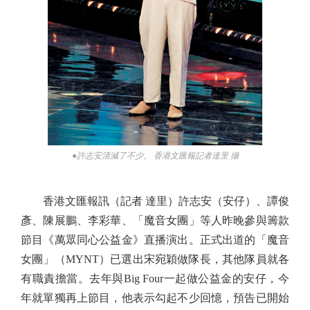
●許志安清減了不少。 香港文匯報記者達里 攝
香港文匯報訊（記者 達里）許志安（安仔）、譚俊
彥、陳展鵬、李彩華、「魔音女團」等人昨晚參與籌款
節目《萬眾同心公益金》直播演出。正式出道的「魔音
女團」（MYNT）已選出宋宛穎做隊長，其他隊員就各
有職責擔當。去年與Big Four一起做公益金的安仔，今
年就單獨再上節目，他表示勾起不少回憶，預告已開始