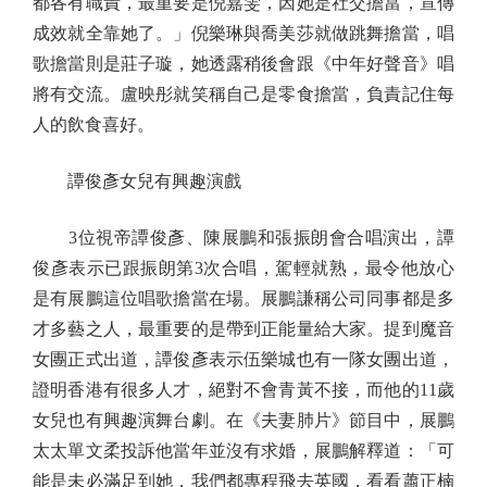
都各有職責，最重要是倪嘉雯，因她是社交擔當，宣傳
成效就全靠她了。」倪樂琳與喬美莎就做跳舞擔當，唱
歌擔當則是莊子璇，她透露稍後會跟《中年好聲音》唱
將有交流。盧映彤就笑稱自己是零食擔當，負責記住每
人的飲食喜好。
譚俊彥女兒有興趣演戲
3位視帝譚俊彥、陳展鵬和張振朗會合唱演出，譚
俊彥表示已跟振朗第3次合唱，駕輕就熟，最令他放心
是有展鵬這位唱歌擔當在場。展鵬謙稱公司同事都是多
才多藝之人，最重要的是帶到正能量給大家。提到魔音
女團正式出道，譚俊彥表示伍樂城也有一隊女團出道，
證明香港有很多人才，絕對不會青黃不接，而他的11歲
女兒也有興趣演舞台劇。在《夫妻肺片》節目中，展鵬
太太單文柔投訴他當年並沒有求婚，展鵬解釋道：「可
能是未必滿足到她，我們都專程飛去英國，看看蕭正楠