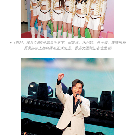
●（右起）魔音女團6位成員倪嘉雯、倪樂琳、宋宛穎、莊子璇、盧映彤和
喬美莎穿上整齊隊服正式出道。香港文匯報記者達里 攝