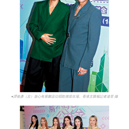
●譚俊彥（左）放心有展鵬這位唱歌擔當在場。香港文匯報記者達里 攝