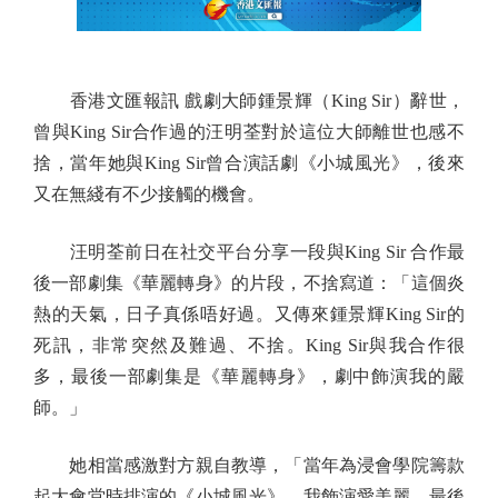
香港文匯報訊 戲劇大師鍾景輝（King Sir）辭世，
曾與King Sir合作過的汪明荃對於這位大師離世也感不
捨，當年她與King Sir曾合演話劇《小城風光》，後來
又在無綫有不少接觸的機會。
汪明荃前日在社交平台分享一段與King Sir 合作最
後一部劇集《華麗轉身》的片段，不捨寫道：「這個炎
熱的天氣，日子真係唔好過。又傳來鍾景輝King Sir的
死訊，非常突然及難過、不捨。King Sir與我合作很
多，最後一部劇集是《華麗轉身》，劇中飾演我的嚴
師。」
她相當感激對方親自教導，「當年為浸會學院籌款
起大會堂時排演的《小城風光》，我飾演愛美麗，最後