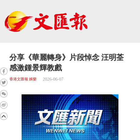
分享《華麗轉身》片段悼念 汪明荃
感激鍾景輝教戲
2026-06-07
香港文匯報 娛樂